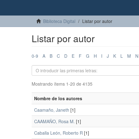
Biblioteca Digital
Listar por autor
Listar por autor
0-9
A
B
C
D
E
F
G
H
I
J
K
L
M
N
Mostrando ítems 1-20 de 4135
Nombre de los autores
Caamaño, Janeth
[1]
CAAMAÑO, Rosa M.
[1]
Caballa León, Roberto R
[1]