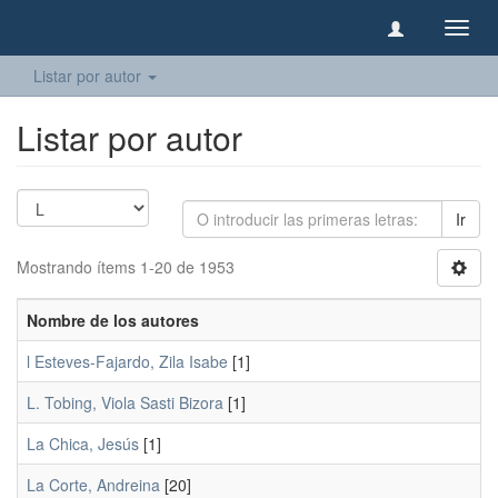
Camb
naveg
Listar por autor
Listar por autor
Ir
Mostrando ítems 1-20 de 1953
Nombre de los autores
l Esteves-Fajardo, Zila Isabe
[1]
L. Tobing, Viola Sasti Bizora
[1]
La Chica, Jesús
[1]
La Corte, Andreina
[20]