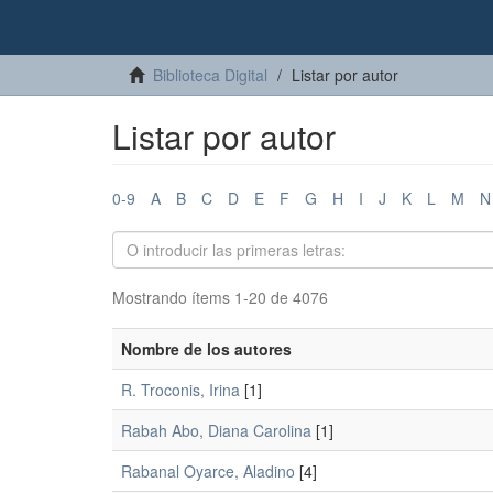
Biblioteca Digital
Listar por autor
Listar por autor
0-9
A
B
C
D
E
F
G
H
I
J
K
L
M
N
Mostrando ítems 1-20 de 4076
Nombre de los autores
R. Troconis, Irina
[1]
Rabah Abo, Diana Carolina
[1]
Rabanal Oyarce, Aladino
[4]