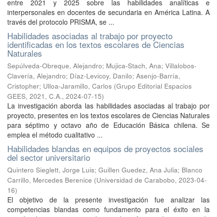
entre 2021 y 2025 sobre las habilidades analíticas e
interpersonales en docentes de secundaria en América Latina. A
través del protocolo PRISMA, se ...
Habilidades asociadas al trabajo por proyecto
identificadas en los textos escolares de Ciencias
Naturales
Sepúlveda-Obreque, Alejandro
;
Mujica-Stach, Ana
;
Villalobos-
Clavería, Alejandro
;
Díaz-Levicoy, Danilo
;
Asenjo-Barría,
Cristopher
;
Ulloa-Jaramillo, Carlos
(
Grupo Editorial Espacios
GEES, 2021, C.A.
,
2024-07-15
)
La investigación aborda las habilidades asociadas al trabajo por
proyecto, presentes en los textos escolares de Ciencias Naturales
para séptimo y octavo año de Educación Básica chilena. Se
emplea el método cualitativo ...
Habilidades blandas en equipos de proyectos sociales
del sector universitario
Quintero Sieglett, Jorge Luis
;
Guillen Guedez, Ana Julia
;
Blanco
Carrillo, Mercedes Berenice
(
Universidad de Carabobo
,
2023-04-
16
)
El objetivo de la presente investigación fue analizar las
competencias blandas como fundamento para el éxito en la