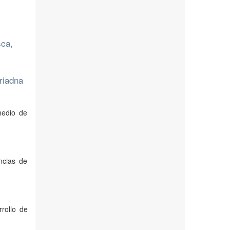
sca,
riadna
medio de
ncias de
rollo de