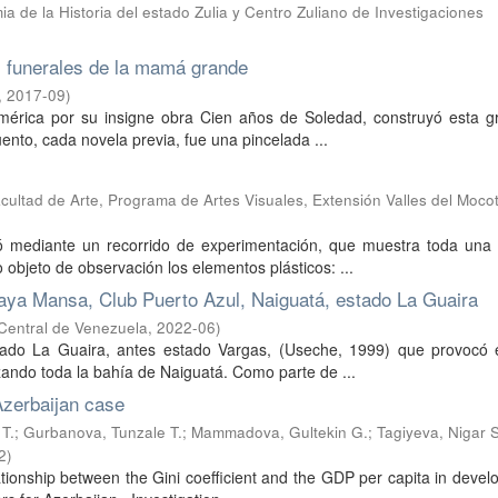
a de la Historia del estado Zulia y Centro Zuliano de Investigaciones
 funerales de la mamá grande
,
2017-09
)
mérica por su insigne obra Cien años de Soledad, construyó esta g
ento, cada novela previa, fue una pincelada ...
ultad de Arte, Programa de Artes Visuales, Extensión Valles del Moco
ó mediante un recorrido de experimentación, que muestra toda una 
objeto de observación los elementos plásticos: ...
laya Mansa, Club Puerto Azul, Naiguatá, estado La Guaira
Central de Venezuela
,
2022-06
)
stado La Guaira, antes estado Vargas, (Useche, 1999) que provocó
zando toda la bahía de Naiguatá. Como parte de ...
Azerbaijan case
T.
;
Gurbanova, Tunzale T.
;
Mammadova, Gultekin G.
;
Tagiyeva, Nigar S
2
)
tionship between the Gini coefficient and the GDP per capita in deve