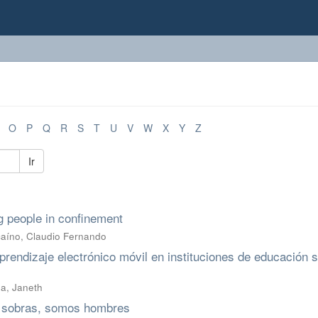
O
P
Q
R
S
T
U
V
W
X
Y
Z
Ir
g people in confinement
aíno, Claudio Fernando
prendizaje electrónico móvil en instituciones de educación s
a, Janeth
s sobras, somos hombres