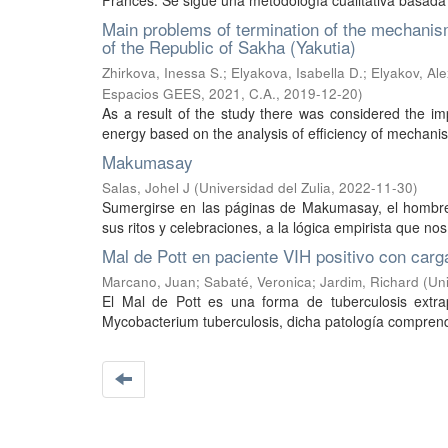
Francés. Se sigue una metodología cualitativa basada en
Main problems of termination of the mechanism 
of the Republic of Sakha (Yakutia)
Zhirkova, Inessa S.
;
Elyakova, Isabella D.
;
Elyakov, Ale
Espacios GEES, 2021, C.A.
,
2019-12-20
)
As a result of the study there was considered the im
energy based on the analysis of efficiency of mechanisms 
Makumasay
Salas, Johel J
(
Universidad del Zulia
,
2022-11-30
)
Sumergirse en las páginas de Makumasay, el hombre 
sus ritos y celebraciones, a la lógica empirista que nos
Mal de Pott en paciente VIH positivo con carga
Marcano, Juan
;
Sabaté, Veronica
;
Jardim, Richard
(
Un
El Mal de Pott es una forma de tuberculosis extr
Mycobacterium tuberculosis, dicha patología comprende