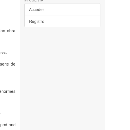
Acceder
Registro
ran obra
tíes
,
serie de
 enormes
.
loped and