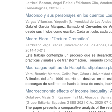
Lombrdi Boscan, Angel Rafael
(
Ediciones Clío, Academi
Genealógicas
,
2021-06
)
Macondo y sus personajes en los cuentos Los
Vargas Villamizar, Yaquelin
(
Universidad de Los Andes
Gabriel García Márquez, llamado el Cervantes de A
desde sus inicios como escritor. Cada artículo, cada cu
Macro-Flora : "Textura Cromática”
Zambrano Vega, Yadira
(
Universidad de Los Andes, Fac
2014-10-21
)
Este trabajo contempla un proceso que se desarroll
prácticas visuales y de transformación. Tomando como 
Macroalgas epífitas de Halophila stipulacea p
Vera, Beatriz
;
Moreno, Celia
;
Paz, César
(
Universidad 
A finales del año 1999 ocurrió un deslave en el e
descargas de sedimentos hacia la línea de costa, tapi
Macroeconomic effects of income inequality: 
Gulaliyev, Mayis G.
;
Kazimov, Fail M.
;
Abasova, Samira 
(
Grupo Editorial Espacios GEES 2021 C.A.
,
2020-07-0
The paper presents a comparative analysis of the rela