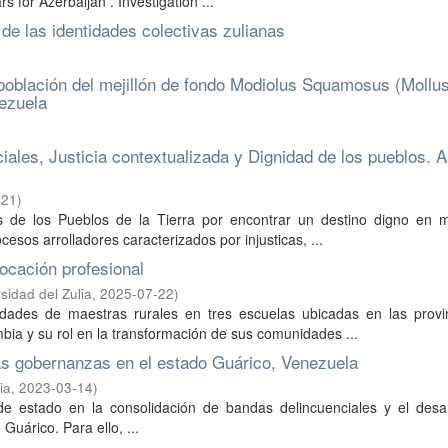
 for Azerbaijan . Investigation ...
de las identidades colectivas zulianas
población del mejillón de fondo Modiolus Squamosus (Mollu
nezuela
ales, Justicia contextualizada y Dignidad de los pueblos. A
-21
)
as de los Pueblos de la Tierra por encontrar un destino digno en 
sos arrolladores caracterizados por injusticas, ...
vocación profesional
sidad del Zulia
,
2025-07-22
)
idades de maestras rurales en tres escuelas ubicadas en las provi
a y su rol en la transformación de sus comunidades ...
as gobernanzas en el estado Guárico, Venezuela
ia
,
2023-03-14
)
 de estado en la consolidación de bandas delincuenciales y el desar
Guárico. Para ello, ...