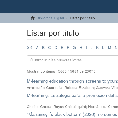
Biblioteca Digital
Listar por título
Listar por título
0-9
A
B
C
D
E
F
G
H
I
J
K
L
M
N
Mostrando ítems 15665-15684 de 23075
M-learning education through screens to youn
Amendaño-Guarquila, Rebeca Elizabeth; Guevara-Vizc
M-learning: Estrategia para la promoción del a
Chirino-García, Raysa Chiquinquirá; Hernández-Coron
“Ma rainey ´s black bottom” (2020): no somo