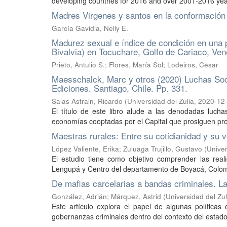
developing countries for 2016 and over 2001-2016 years
Madres Virgenes y santos en la conformación 
García Gavidia, Nelly E.
Madurez sexual e índice de condición en una 
Bivalvia) en Tocuchare, Golfo de Cariaco, Ve
Prieto, Antulio S.; Flores, María Sol; Lodeiros, Cesar
Maesschalck, Marc y otros (2020) Luchas Soci
Ediciones. Santiago, Chile. Pp. 331.
Salas Astrain, Ricardo
(
Universidad del Zulia
,
2020-12
El título de este libro alude a las denodadas luch
economías cooptadas por el Capital que prosiguen proce
Maestras rurales: Entre su cotidianidad y su 
López Valiente, Erika
;
Zuluaga Trujillo, Gustavo
(
Univer
El estudio tiene como objetivo comprender las real
Lengupá y Centro del departamento de Boyacá, Colombi
De mafias carcelarias a bandas criminales. L
González, Adrián
;
Márquez, Astrid
(
Universidad del Zul
Este artículo explora el papel de algunas políticas
gobernanzas criminales dentro del contexto del estado 