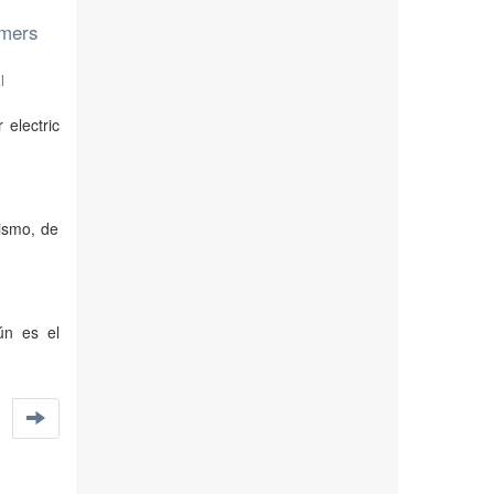
umers
l
 electric
ismo, de
ún es el