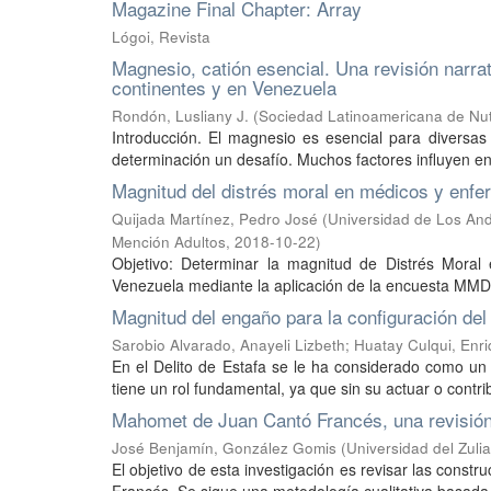
Magazine Final Chapter: Array
Lógoi, Revista
Magnesio, catión esencial. Una revisión narra
continentes y en Venezuela
Rondón, Lusliany J.
(
Sociedad Latinoamericana de Nut
Introducción. El magnesio es esencial para diversas
determinación un desafío. Muchos factores influyen en
Magnitud del distrés moral en médicos y enfe
Quijada Martínez, Pedro José
(
Universidad de Los Ande
Mención Adultos
,
2018-10-22
)
Objetivo: Determinar la magnitud de Distrés Moral 
Venezuela mediante la aplicación de la encuesta MMDHP
Magnitud del engaño para la configuración del 
Sarobio Alvarado, Anayeli Lizbeth
;
Huatay Culqui, Enr
En el Delito de Estafa se le ha considerado como un 
tiene un rol fundamental, ya que sin su actuar o contri
Mahomet de Juan Cantó Francés, una revisión 
José Benjamín, González Gomis
(
Universidad del Zulia
El objetivo de esta investigación es revisar las const