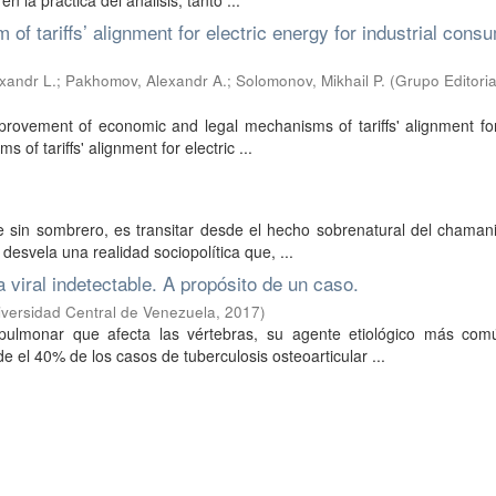
 la práctica del análisis, tanto ...
of tariffs’ alignment for electric energy for industrial cons
xandr L.
;
Pakhomov, Alexandr A.
;
Solomonov, Mikhail P.
(
Grupo Editoria
provement of economic and legal mechanisms of tariffs' alignment for
of tariffs' alignment for electric ...
sin sombrero, es transitar desde el hecho sobrenatural del chaman
 desvela una realidad sociopolítica que, ...
 viral indetectable. A propósito de un caso.
iversidad Central de Venezuela
,
2017
)
apulmonar que afecta las vértebras, su agente etiológico más com
 el 40% de los casos de tuberculosis osteoarticular ...