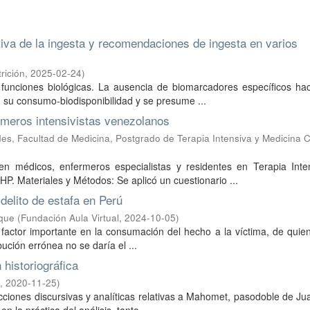
tiva de la ingesta y recomendaciones de ingesta en varios
rición
,
2025-02-24
)
 funciones biológicas. La ausencia de biomarcadores específicos ha
 su consumo-biodisponibilidad y se presume ...
rmeros intensivistas venezolanos
s, Facultad de Medicina, Postgrado de Terapia Intensiva y Medicina Cr
en médicos, enfermeros especialistas y residentes en Terapia Inte
. Materiales y Métodos: Se aplicó un cuestionario ...
delito de estafa en Perú
ique
(
Fundación Aula Virtual
,
2024-10-05
)
factor importante en la consumación del hecho a la víctima, de quie
bución errónea no se daría el ...
historiográfica
,
2020-11-25
)
rucciones discursivas y analíticas relativas a Mahomet, pasodoble de J