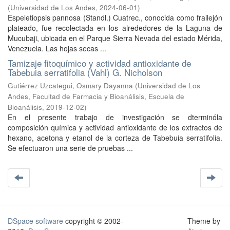
(
Universidad de Los Andes
,
2024-06-01
)
Espeletiopsis pannosa (Standl.) Cuatrec., conocida como frailejón
plateado, fue recolectada en los alrededores de la Laguna de
Mucubaji, ubicada en el Parque Sierra Nevada del estado Mérida,
Venezuela. Las hojas secas ...
Tamizaje fitoquímico y actividad antioxidante de
Tabebuia serratifolia (Vahl) G. Nicholson
Gutiérrez Uzcategui, Osmary Dayanna
(
Universidad de Los
Andes, Facultad de Farmacia y Bioanálisis, Escuela de
Bioanálisis
,
2019-12-02
)
En el presente trabajo de investigación se dterminóla
composición química y actividad antioxidante de los extractos de
hexano, acetona y etanol de la corteza de Tabebuia serratifolia.
Se efectuaron una serie de pruebas ...
DSpace software
copyright © 2002-
Theme by