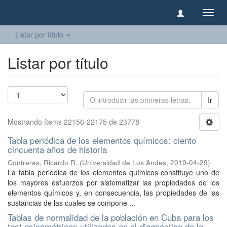
Camb
naveg
Listar por título
Listar por título
Ir
Mostrando ítems 22156-22175 de 23778
Tabla periódica de los elementos químicos: ciento
cincuenta años de historia
Contreras, Ricardo R.
(
Universidad de Los Andes
,
2019-04-29
)
La tabla periódica de los elementos químicos constituye uno de
los mayores esfuerzos por sistematizar las propiedades de los
elementos químicos y, en consecuencia, las propiedades de las
sustancias de las cuales se compone ...
Tablas de normalidad de la población en Cuba para los
test psicométricos utilizados en el diagnóstico de la