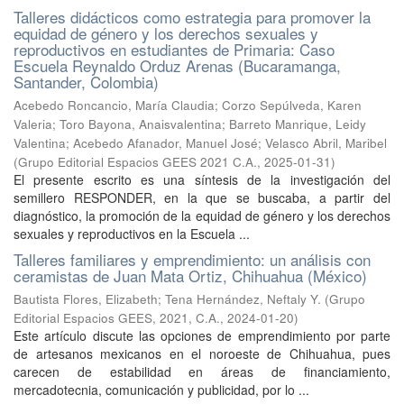
Talleres didácticos como estrategia para promover la
equidad de género y los derechos sexuales y
reproductivos en estudiantes de Primaria: Caso
Escuela Reynaldo Orduz Arenas (Bucaramanga,
Santander, Colombia)
Acebedo Roncancio, María Claudia
;
Corzo Sepúlveda, Karen
Valeria
;
Toro Bayona, Anaisvalentina
;
Barreto Manrique, Leidy
Valentina
;
Acebedo Afanador, Manuel José
;
Velasco Abril, Maribel
(
Grupo Editorial Espacios GEES 2021 C.A.
,
2025-01-31
)
El presente escrito es una síntesis de la investigación del
semillero RESPONDER, en la que se buscaba, a partir del
diagnóstico, la promoción de la equidad de género y los derechos
sexuales y reproductivos en la Escuela ...
Talleres familiares y emprendimiento: un análisis con
ceramistas de Juan Mata Ortiz, Chihuahua (México)
Bautista Flores, Elizabeth
;
Tena Hernández, Neftaly Y.
(
Grupo
Editorial Espacios GEES, 2021, C.A.
,
2024-01-20
)
Este artículo discute las opciones de emprendimiento por parte
de artesanos mexicanos en el noroeste de Chihuahua, pues
carecen de estabilidad en áreas de financiamiento,
mercadotecnia, comunicación y publicidad, por lo ...