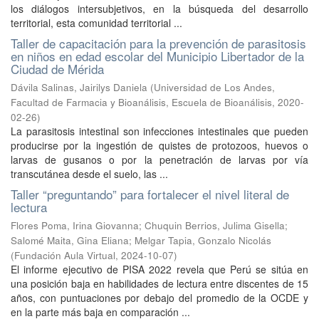
los diálogos intersubjetivos, en la búsqueda del desarrollo
territorial, esta comunidad territorial ...
Taller de capacitación para la prevención de parasitosis
en niños en edad escolar del Municipio Libertador de la
Ciudad de Mérida
Dávila Salinas, Jairilys Daniela
(
Universidad de Los Andes,
Facultad de Farmacia y Bioanálisis, Escuela de Bioanálisis
,
2020-
02-26
)
La parasitosis intestinal son infecciones intestinales que pueden
producirse por la ingestión de quistes de protozoos, huevos o
larvas de gusanos o por la penetración de larvas por vía
transcutánea desde el suelo, las ...
Taller “preguntando” para fortalecer el nivel literal de
lectura
Flores Poma, Irina Giovanna
;
Chuquin Berrios, Julima Gisella
;
Salomé Maita, Gina Eliana
;
Melgar Tapia, Gonzalo Nicolás
(
Fundación Aula Virtual
,
2024-10-07
)
El informe ejecutivo de PISA 2022 revela que Perú se sitúa en
una posición baja en habilidades de lectura entre discentes de 15
años, con puntuaciones por debajo del promedio de la OCDE y
en la parte más baja en comparación ...