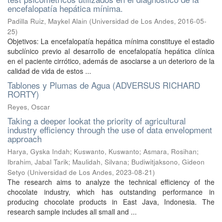
encefalopatía hepática mínima.
Padilla Ruiz, Maykel Alain
(
Universidad de Los Andes
,
2016-05-
25
)
Objetivos: La encefalopatía hepática mínima constituye el estadio
subclínico previo al desarrollo de encefalopatía hepática clínica
en el paciente cirrótico, además de asociarse a un deterioro de la
calidad de vida de estos ...
Tablones y Plumas de Agua (ADVERSUS RICHARD
RORTY)
Reyes, Oscar
Taking a deeper lookat the priority of agricultural
industry efficiency through the use of data envelopment
approach
Harya, Gyska Indah
;
Kuswanto, Kuswanto
;
Asmara, Rosihan
;
Ibrahim, Jabal Tarik
;
Maulidah, Silvana
;
Budiwitjaksono, Gideon
Setyo
(
Universidad de Los Andes
,
2023-08-21
)
The research aims to analyze the technical efficiency of the
chocolate industry, which has outstanding performance in
producing chocolate products in East Java, Indonesia. The
research sample includes all small and ...