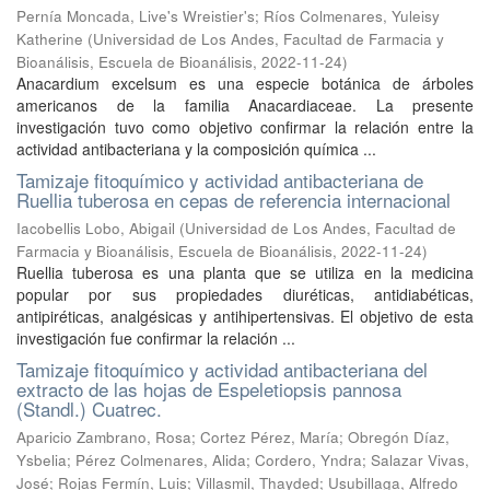
Pernía Moncada, Live's Wreistier's
;
Ríos Colmenares, Yuleisy
Katherine
(
Universidad de Los Andes, Facultad de Farmacia y
Bioanálisis, Escuela de Bioanálisis
,
2022-11-24
)
Anacardium excelsum es una especie botánica de árboles
americanos de la familia Anacardiaceae. La presente
investigación tuvo como objetivo confirmar la relación entre la
actividad antibacteriana y la composición química ...
Tamizaje fitoquímico y actividad antibacteriana de
Ruellia tuberosa en cepas de referencia internacional
Iacobellis Lobo, Abigail
(
Universidad de Los Andes, Facultad de
Farmacia y Bioanálisis, Escuela de Bioanálisis
,
2022-11-24
)
Ruellia tuberosa es una planta que se utiliza en la medicina
popular por sus propiedades diuréticas, antidiabéticas,
antipiréticas, analgésicas y antihipertensivas. El objetivo de esta
investigación fue confirmar la relación ...
Tamizaje fitoquímico y actividad antibacteriana del
extracto de las hojas de Espeletiopsis pannosa
(Standl.) Cuatrec.
Aparicio Zambrano, Rosa
;
Cortez Pérez, María
;
Obregón Díaz,
Ysbelia
;
Pérez Colmenares, Alida
;
Cordero, Yndra
;
Salazar Vivas,
José
;
Rojas Fermín, Luis
;
Villasmil, Thayded
;
Usubillaga, Alfredo