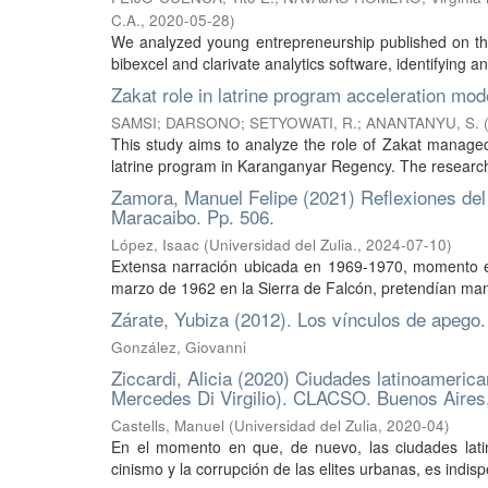
C.A.
,
2020-05-28
)
We analyzed young entrepreneurship published on th
bibexcel and clarivate analytics software, identifying a
Zakat role in latrine program acceleration mo
SAMSI
;
DARSONO
;
SETYOWATI, R.
;
ANANTANYU, S.
This study aims to analyze the role of Zakat managed
latrine program in Karanganyar Regency. The research 
Zamora, Manuel Felipe (2021) Reflexiones del 
Maracaibo. Pp. 506.
López, Isaac
(
Universidad del Zulia.
,
2024-07-10
)
Extensa narración ubicada en 1969-1970, momento e
marzo de 1962 en la Sierra de Falcón, pretendían mant
Zárate, Yubiza (2012). Los vínculos de apego
González, Giovanni
Ziccardi, Alicia (2020) Ciudades latinoamerica
Mercedes Di Virgilio). CLACSO. Buenos Aires,
Castells, Manuel
(
Universidad del Zulia
,
2020-04
)
En el momento en que, de nuevo, las ciudades latin
cinismo y la corrupción de las elites urbanas, es indispe