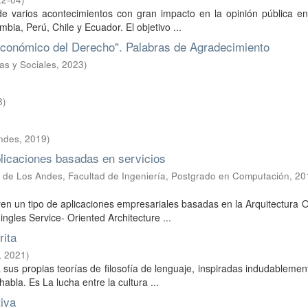
 de varios acontecimientos con gran impacto en la opinión pública e
ia, Perú, Chile y Ecuador. El objetivo ...
 Económico del Derecho". Palabras de Agradecimiento
as y Sociales
,
2023
)
8
)
Andes
,
2019
)
plicaciones basadas en servicios
 de Los Andes, Facultad de Ingeniería, Postgrado en Computación
,
20
en un tipo de aplicaciones empresariales basadas en la Arquitectura 
ngles Service- Oriented Architecture ...
rita
,
2021
)
 sus propias teorías de filosofía de lenguaje, inspiradas indudablemen
abla. Es La lucha entre la cultura ...
iva