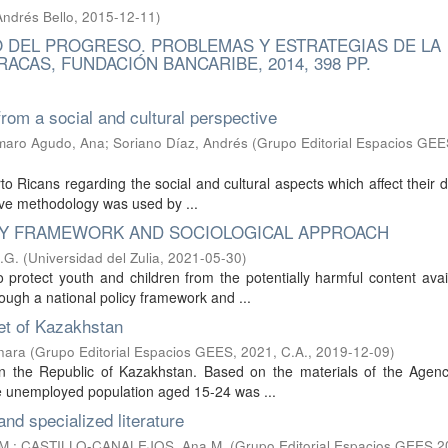
Andrés Bello
,
2015-12-11
)
O DEL PROGRESO. PROBLEMAS Y ESTRATEGIAS DE LA
ACAS, FUNDACIÓN BANCARIBE, 2014, 398 PP.
rom a social and cultural perspective
maro Agudo, Ana
;
Soriano Díaz, Andrés
(
Grupo Editorial Espacios GE
 Ricans regarding the social and cultural aspects which affect their da
ive methodology was used by ...
ICY FRAMEWORK AND SOCIOLOGICAL APPROACH
.G.
(
Universidad del Zulia
,
2021-05-30
)
protect youth and children from the potentially harmful content avai
ugh a national policy framework and ...
et of Kazakhstan
nara
(
Grupo Editorial Espacios GEES, 2021, C.A.
,
2019-12-09
)
n the Republic of Kazakhstan. Based on the materials of the Agenc
the unemployed population aged 15-24 was ...
nd specialized literature
M.
;
CASTILLO-CANALEJOS, Ana M.
(
Grupo Editorial Espacios GEES 