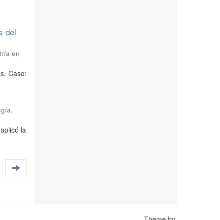
s del
tría en
os. Caso:
ogía
,
aplicó la
Theme by