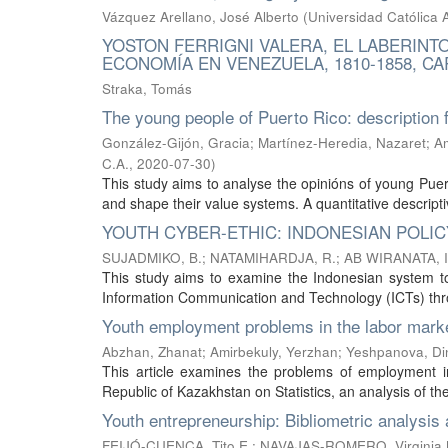
Vázquez Arellano, José Alberto
(
Universidad Católica 
YOSTON FERRIGNI VALERA, EL LABERINT
ECONOMÍA EN VENEZUELA, 1810-1858, CAR
Straka, Tomás
The young people of Puerto Rico: description f
González-Gijón, Gracia
;
Martínez-Heredia, Nazaret
;
A
C.A.
,
2020-07-30
)
This study aims to analyse the opinións of young Puerto
and shape their value systems. A quantitative descript
YOUTH CYBER-ETHIC: INDONESIAN POL
SUJADMIKO, B.
;
NATAMIHARDJA, R.
;
AB WIRANATA, I
This study aims to examine the Indonesian system to 
Information Communication and Technology (ICTs) thro
Youth employment problems in the labor mark
Abzhan, Zhanat
;
Amirbekuly, Yerzhan
;
Yeshpanova, Di
This article examines the problems of employment i
Republic of Kazakhstan on Statistics, an analysis of 
Youth entrepreneurship: Bibliometric analysis a
FEIJÓ-CUENCA, Tito E.
;
NAVAJAS-ROMERO, Virginia 