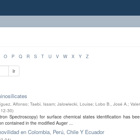
O
P
Q
R
S
T
U
V
W
X
Y
Z
Ir
inosilicates
íguez, Alfonso
;
Taebi, Issam
;
Jalowiecki, Louise
;
Lobo B., José A.
;
Vale
-12-30
)
tron Spectroscopy) for surface chemical states identification has b
on contained in the modified Auger ...
movilidad en Colombia, Perú, Chile Y Ecuador
22-04
)