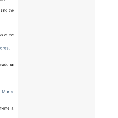
sing the
on of the
tores.
urado en
r María
rente al