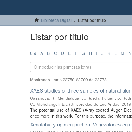
Biblioteca Digital
Listar por título
Listar por título
0-9
A
B
C
D
E
F
G
H
I
J
K
L
M
N
Mostrando ítems 23750-23769 de 23778
XAES studies of three samples of natural alum
Casanova, R.
;
Mendialdua, J.
;
Rueda, Fulgencio
;
Rodr
C.
;
Michelangeli, Ela
(
Universidad de Los Andes
,
2019
The potential use of XAES (X-ray excited Auger Elec
once more in this work. For this purpose, the informati
Xenofobia y opinión pública: Venezolanos en 
Vargas-Ribas, Claudia
(
Universidad de Los Andes
,
20