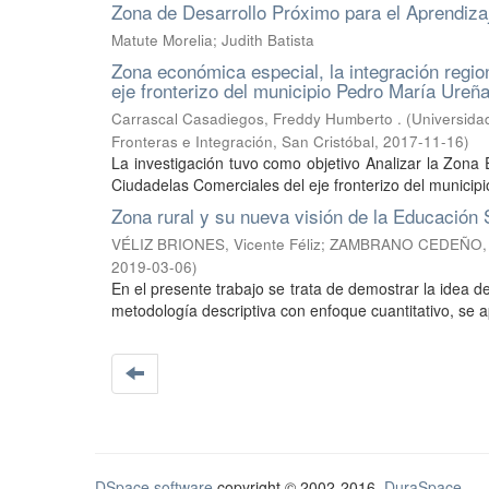
Zona de Desarrollo Próximo para el Aprendizaj
Matute Morelia; Judith Batista
Zona económica especial, la integración regio
eje fronterizo del municipio Pedro María Ureñ
Carrascal Casadiegos, Freddy Humberto .
(
Universida
Fronteras e Integración, San Cristóbal
,
2017-11-16
)
La investigación tuvo como objetivo Analizar la Zona
Ciudadelas Comerciales del eje fronterizo del municipi
Zona rural y su nueva visión de la Educación
VÉLIZ BRIONES, Vicente Féliz
;
ZAMBRANO CEDEÑO, 
2019-03-06
)
En el presente trabajo se trata de demostrar la idea de
metodología descriptiva con enfoque cuantitativo, se a
DSpace software
copyright © 2002-2016
DuraSpace