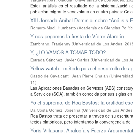
Este1 análisis es el resultado de la sistematización
población migrante venezolana en cuatro países: Colomb
XIII Jornada Aníbal Dominici sobre "Análisis
Romero-Muci, Humberto
(
Academia de Ciencias Polític
Y nos pegamos la fiesta de Víctor Alarcón
Zambrano, Franjenny
(
Universidad de Los Andes
,
201
Y, ¿LO VAMOS A TOMAR TODO?
Estrada Sánchez, Javier Carlos
(
Universidad de Los 
Yellow watch : método para el desarrollo de a
Castro de Cavalcanti, Jean Pierre Chalan
(
Universidad
11
)
Las Aplicaciones Basadas en Servicios (ABS) constituy
a Servicios (SOA), también conocida por sus siglas en i
Yo el supremo, de Roa Bastos: la oralidad esc
Da Costa Gómez, Josefina
(
Universidad de Los Andes
Roa Bastos trata de presentar a través de su escritura
textos platónicos, pero intentando la convergencia del h
Yoris-Villasana, Analogía y Fuerza Argumentat