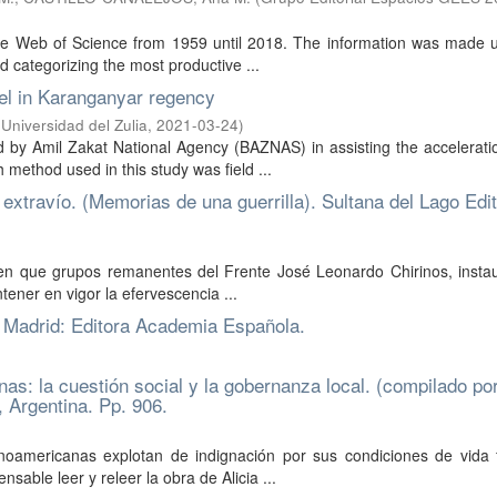
e Web of Science from 1959 until 2018. The information was made u
nd categorizing the most productive ...
del in Karanganyar regency
(
Universidad del Zulia
,
2021-03-24
)
 by Amil Zakat National Agency (BAZNAS) in assisting the accelerati
method used in this study was field ...
extravío. (Memorias de una guerrilla). Sultana del Lago Edi
n que grupos remanentes del Frente José Leonardo Chirinos, insta
ener en vigor la efervescencia ...
. Madrid: Editora Academia Española.
nas: la cuestión social y la gobernanza local. (compilado po
 Argentina. Pp. 906.
oamericanas explotan de indignación por sus condiciones de vida f
nsable leer y releer la obra de Alicia ...