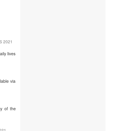
ES 2021
ily lives
lable via
y of the
2021