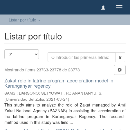
Camb
naveg
Listar por título
Listar por título
Ir
Mostrando ítems 23763-23778 de 23778
Zakat role in latrine program acceleration model in
Karanganyar regency
SAMSI
;
DARSONO
;
SETYOWATI, R.
;
ANANTANYU, S.
(
Universidad del Zulia
,
2021-03-24
)
This study aims to analyze the role of Zakat managed by Amil
Zakat National Agency (BAZNAS) in assisting the acceleration of
the latrine program in Karanganyar Regency. The research
method used in this study was field ...