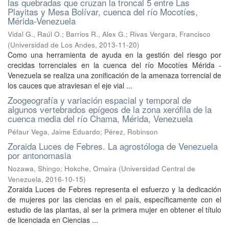
las quebradas que cruzan la troncal 5 entre Las
Playitas y Mesa Bolívar, cuenca del río Mocotíes,
Mérida-Venezuela
Vidal G., Raúl O.
;
Barrios R., Alex G.
;
Rivas Vergara, Francisco
(
Universidad de Los Andes
,
2013-11-20
)
Como una herramienta de ayuda en la gestión del riesgo por
crecidas torrenciales en la cuenca del río Mocotíes Mérida -
Venezuela se realiza una zonificación de la amenaza torrencial de
los cauces que atraviesan el eje vial ...
Zoogeografía y variación espacial y temporal de
algunos vertebrados epígeos de la zona xerófila de la
cuenca media del río Chama, Mérida, Venezuela
Péfaur Vega, Jaime Eduardo; Pérez, Robinson
Zoraida Luces de Febres. La agrostóloga de Venezuela
por antonomasia
Nozawa, Shingo
;
Hokche, Omaira
(
Universidad Central de
Venezuela
,
2016-10-15
)
Zoraida Luces de Febres representa el esfuerzo y la dedicación
de mujeres por las ciencias en el país, específicamente con el
estudio de las plantas, al ser la primera mujer en obtener el título
de licenciada en Ciencias ...