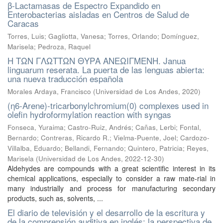
β-Lactamasas de Espectro Expandido en
Enterobacterias aisladas en Centros de Salud de
Caracas
Torres, Luis; Gagliotta, Vanesa; Torres, Orlando; Domínguez,
Marisela; Pedroza, Raquel
Η ΤΩΝ ΓΛΩΤΤΩΝ ΘΥΡΑ ΑΝΕΩΙΓΜΕΝΗ. Janua
linguarum reserata. La puerta de las lenguas abierta:
una nueva traducción española
Morales Ardaya, Francisco
(
Universidad de Los Andes
,
2020
)
(η6-Arene)-tricarbonylchromium(0) complexes used in
olefin hydroformylation reaction with syngas
Fonseca, Yuraima
;
Castro-Ruiz, Andrés
;
Cañas, Lerbi
;
Fontal,
Bernardo
;
Contreras, Ricardo R.
;
Vielma-Puente, Joel
;
Cardozo-
Villalba, Eduardo
;
Bellandi, Fernando
;
Quintero, Patricia
;
Reyes,
Marisela
(
Universidad de Los Andes
,
2022-12-30
)
Aldehydes are compounds with a great scientific interest in its
chemical applications, especially to consider a raw mate-rial in
many industrially and process for manufacturing secondary
products, such as, solvents, ...
El diario de televisión y el desarrollo de la escritura y
de la comprensión auditiva en inglés: la perspectiva de