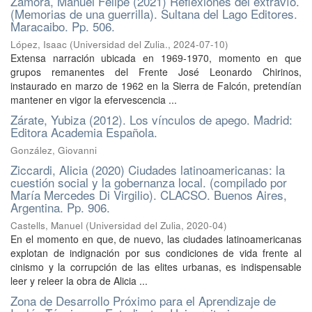
Zamora, Manuel Felipe (2021) Reflexiones del extravío.
(Memorias de una guerrilla). Sultana del Lago Editores.
Maracaibo. Pp. 506.
López, Isaac
(
Universidad del Zulia.
,
2024-07-10
)
Extensa narración ubicada en 1969-1970, momento en que
grupos remanentes del Frente José Leonardo Chirinos,
instaurado en marzo de 1962 en la Sierra de Falcón, pretendían
mantener en vigor la efervescencia ...
Zárate, Yubiza (2012). Los vínculos de apego. Madrid:
Editora Academia Española.
González, Giovanni
Ziccardi, Alicia (2020) Ciudades latinoamericanas: la
cuestión social y la gobernanza local. (compilado por
María Mercedes Di Virgilio). CLACSO. Buenos Aires,
Argentina. Pp. 906.
Castells, Manuel
(
Universidad del Zulia
,
2020-04
)
En el momento en que, de nuevo, las ciudades latinoamericanas
explotan de indignación por sus condiciones de vida frente al
cinismo y la corrupción de las elites urbanas, es indispensable
leer y releer la obra de Alicia ...
Zona de Desarrollo Próximo para el Aprendizaje de