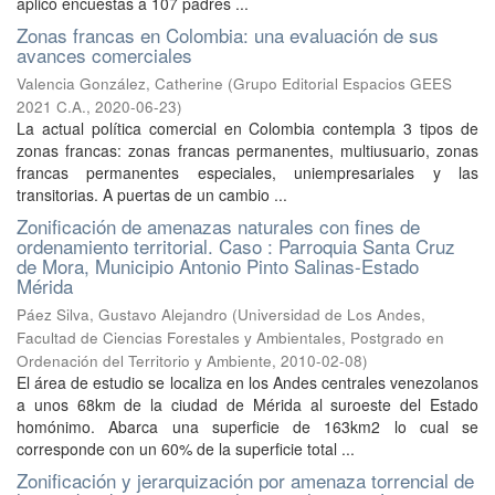
aplicó encuestas a 107 padres ...
Zonas francas en Colombia: una evaluación de sus
avances comerciales
Valencia González, Catherine
(
Grupo Editorial Espacios GEES
2021 C.A.
,
2020-06-23
)
La actual política comercial en Colombia contempla 3 tipos de
zonas francas: zonas francas permanentes, multiusuario, zonas
francas permanentes especiales, uniempresariales y las
transitorias. A puertas de un cambio ...
Zonificación de amenazas naturales con fines de
ordenamiento territorial. Caso : Parroquia Santa Cruz
de Mora, Municipio Antonio Pinto Salinas-Estado
Mérida
Páez Silva, Gustavo Alejandro
(
Universidad de Los Andes,
Facultad de Ciencias Forestales y Ambientales, Postgrado en
Ordenación del Territorio y Ambiente
,
2010-02-08
)
El área de estudio se localiza en los Andes centrales venezolanos
a unos 68km de la ciudad de Mérida al suroeste del Estado
homónimo. Abarca una superficie de 163km2 lo cual se
corresponde con un 60% de la superficie total ...
Zonificación y jerarquización por amenaza torrencial de