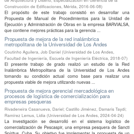
de Arquitectura y Diseño, Especialización en Gerencia de la
Construcción de Edificaciones, Mérida
,
2016-06-08
)
El propósito de este trabajo consistió en desarrollar una
Propuesta de Manual de Procedimientos para la Unidad de
Ejecución y Administración de Obras en la empresa BARVIALSA,
que contiene mejores prácticas para la gerencia ...
Propuesta de mejora de la red inalámbrica
metropolitana de la Universidad de Los Andes
Coutinho Aguilera, Job Daniel
(
Universidad de Los Andes,
Facultad de Ingeniería, Escuela de Ingeniería Eléctrica
,
2018-07
)
El presente trabajo de grado realizó un estudio de la Red
Inalámbrica Metropolitana de la Universidad de Los Andes
tomando su condición actual como base para realizar una
propuesta viable de mejora utilizando nuevas ...
Propuesta de mejora gerencial mercadológica en
procesos de logística de comercialización para
empresas pesqueras
Rivadeneira Casanueva, Dariel
;
Castillo Jiménez, Damaris Taydi
;
Ramírez Lemus, Lidia
(
Universidad de Los Andes
,
2024-04-24
)
La investigación se desarrolló en el sistema logístico de
comercialización de Pescaspir, una empresa pesquera de Sancti
Spíritus, Cuba. Su objetivo fue implementar la propuesta de un