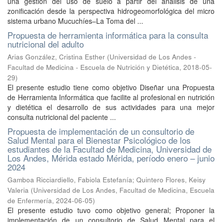
una gestión del uso de suelo a partir del análisis de una
zonificación desde la perspectiva hidrogeomorfológica del micro
sistema urbano Mucuchíes–La Toma del ...
Propuesta de herramienta informática para la consulta
nutricional del adulto
Arias González, Cristina Esther
(
Universidad de Los Andes -
Facultad de Medicina - Escuela de Nutrición y Dietética
,
2018-05-
29
)
El presente estudio tiene como objetivo Diseñar una Propuesta
de Herramienta Informática que facilite al profesional en nutrición
y dietética el desarrollo de sus actividades para una mejor
consulta nutricional del paciente ...
Propuesta de implementación de un consultorio de
Salud Mental para el Bienestar Psicológico de los
estudiantes de la Facultad de Medicina, Universidad de
Los Andes, Mérida estado Mérida, período enero – junio
2024
Gamboa Ricciardiello, Fabiola Estefanía
;
Quintero Flores, Keisy
Valeria
(
Universidad de Los Andes, Facultad de Medicina, Escuela
de Enfermería
,
2024-06-05
)
El presente estudio tuvo como objetivo general; Proponer la
implementación de un consultorio de Salud Mental para el