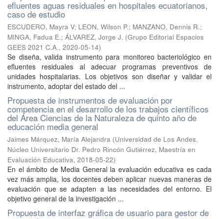
efluentes aguas residuales en hospitales ecuatorianos,
caso de estudio
ESCUDERO, Mayra V
;
LEON, Wilson P.
;
MANZANO, Dennis R.
;
MINGA, Fadua E.
;
ÁLVAREZ, Jorge J.
(
Grupo Editorial Espacios
GEES 2021 C.A.
,
2020-05-14
)
Se diseña, valida instrumento para monitoreo bacteriológico en
efluentes residuales al adecuar programas preventivos de
unidades hospitalarias. Los objetivos son diseñar y validar el
instrumento, adoptar del estado del ...
Propuesta de instrumentos de evaluación por
competencia en el desarrollo de los trabajos científicos
del Área Ciencias de la Naturaleza de quinto año de
educación media general
Jaimes Márquez, María Alejandra
(
Universidad de Los Andes,
Núcleo Universitario Dr. Pedro Rincón Gutiérrez, Maestría en
Evaluación Educativa
,
2018-05-22
)
En el ámbito de Media General la evaluación educativa es cada
vez más amplia, los docentes deben aplicar nuevas maneras de
evaluación que se adapten a las necesidades del entorno. El
objetivo general de la investigación ...
Propuesta de interfaz gráfica de usuario para gestor de