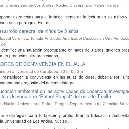
na
(
Universidad de Los Andes, Núcleo Universitario Rafael Rangel,
poner estrategias para el fortalecimiento de la lectura en los niños y
ada en la parroquia Flor de ...
desarrollo cerebral de niños de 3 años
 Isabel Verónica
;
Tómala-Andrade, Ana Isabel
(
Asociación Civil Venezo
-24
)
e identificó una situación preocupante en niños de 3 años, quienes pr
a en productos ultraprocesados, ...
ORES DE CONVIVENCIA EN EL AULA
omoto
(
Universidad de Carabobo
,
2018-05-25
)
a restablecer la convivencia en las aulas de clase, debería ser la 
ndamental propósito del docente integral. ...
ducación ambiental en las actividades de docencia, investiga
eo Universitario "Rafael Rangel" del estado Trujillo
, Núcleo Universitario Rafael Rangel, Departamento de Ciencias Soci
ar estrategias para fortalecer y profundizar la Educación Ambienta
la Universidad de Los Andes. Núcleo ...