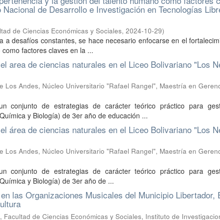
e pertenencia y la gestión del talento humano como factores 
o Nacional de Desarrollo e Investigación en Tecnologías Libr
ltad de Ciencias Económicas y Sociales
,
2024-10-29
)
ta a desafíos constantes, se hace necesario enfocarse en el fortalecim
 como factores claves en la ...
el area de ciencias naturales en el Liceo Bolivariano "Los 
e Los Andes, Núcleo Universitario "Rafael Rangel", Maestría en Gerenc
un conjunto de estrategias de carácter teórico práctico para gest
 Química y Biología) de 3er año de educación ...
el área de ciencias naturales en el Liceo Bolivariano "Los 
e Los Andes, Núcleo Universitario "Rafael Rangel", Maestría en Gerenc
un conjunto de estrategias de carácter teórico práctico para gest
Química y Biología) de 3er año de ...
 en las Organizaciones Musicales del Municipio Libertador,
ultura
 Facultad de Ciencias Económicas y Sociales, Instituto de Investigaci