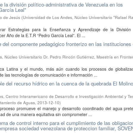
 la división político-administrativa de Venezuela en los
García Leal"
do de Jesús
(
Universidad de Los Andes, Núcleo Universitario "Rafael R
rar Estrategias para la Enseñanza y Aprendizaje de la División P
er Año de la E.T.R “Pedro García Leal”. El ...
e del componente pedagógico fronterizo en las instituciones
, Núcleo Universitario Dr. Pedro Rincón Gutiérrez, Maestría en Fronte
rica Latina y el mundo, más aún cuando los procesos de globaliza
e las tecnologías de comunicación e información ...
ble del recurso hídrico en la cuenca de la quebrada El Molino
, Centro Interamericano de Desarrollo e Investigación Ambiental y Terr
atamiento de Aguas
,
2013-12-10
)
 proceso promueve el manejo y desarrollo coordinado del agua pret
dad de una manera equitativa sin comprometer ...
ema de control interno para el cumplimiento de las obligacio
a empresa sociedad venezolana de proteccion familiar, SOV