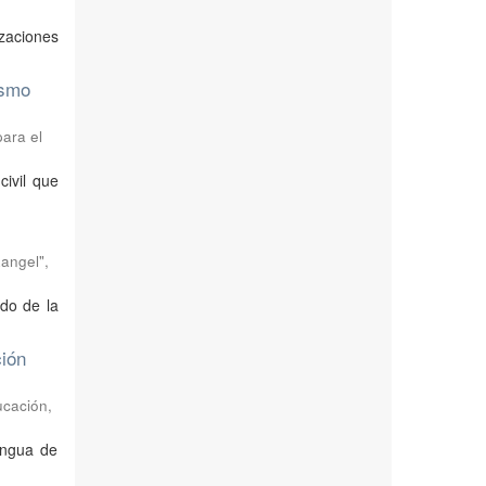
izaciones
ismo
para el
civil que
Rangel",
ido de la
ción
ucación,
engua de