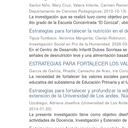
Santul Niño, Mary Cruz
;
Valera Infante, Carmen Ramo
Departamento de Ciencias Pedagógicas
,
2010-10-13
)
La investigación que se realizó tuvo como objetivo pro
6to grado de la Escuela Concentrada “El Corozal”, ubic
Estrategias para fortalecer la nutrición en el 
Tigua-Tumbaco, Verónica Margarita
;
Clavijo-Robinzon,
Investigación Social en Pro de la Humanidad
,
2026-03
En el Centro de Desarrollo Infantil Dulces Sonrisas s
señales de desnutrición leve y una alimentación basad
ESTRATEGIAS PARA FORTALECER LOS VAL
García de García, Rhadis
;
Camacho de Arao, Iris Cor
La necesidad de fortalecer los valores sociales par
educativa del subsistema de Educación Primaria y el fu
Estrategias para fortalecer y profundizar la e
extensión de la Universidad de Los andes, Núcl
Uzcátegui, Adriana Josefina
(
Universidad de Los Andes
2014-01-20
)
La presente investigación tiene como objetivo diseñ
actividades de Docencia, Investigación y Extensión de 