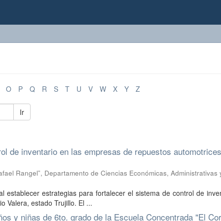
O
P
Q
R
S
T
U
V
W
X
Y
Z
Ir
trol de inventario en las empresas de repuestos automotrices
afael Rangel”, Departamento de Ciencias Económicas, Administrativas 
l establecer estrategias para fortalecer el sistema de control de inve
Valera, estado Trujillo. El ...
niños y niñas de 6to. grado de la Escuela Concentrada "El Co