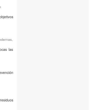
n
bjetivos
Modernas
,
ocas las
revención
residuos