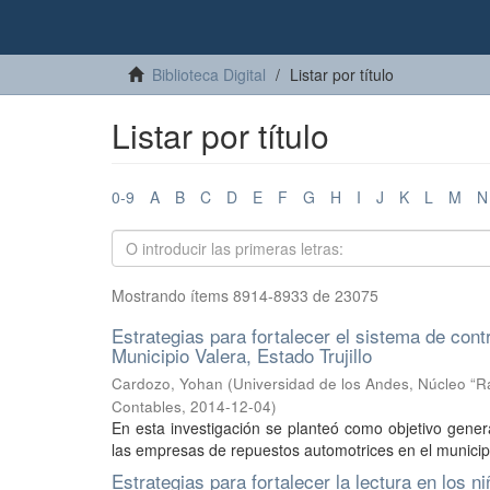
Biblioteca Digital
Listar por título
Listar por título
0-9
A
B
C
D
E
F
G
H
I
J
K
L
M
N
Mostrando ítems 8914-8933 de 23075
Estrategias para fortalecer el sistema de con
Municipio Valera, Estado Trujillo
Cardozo, Yohan
(
Universidad de los Andes, Núcleo “R
Contables
,
2014-12-04
)
En esta investigación se planteó como objetivo genera
las empresas de repuestos automotrices en el municipio 
Estrategias para fortalecer la lectura en los 