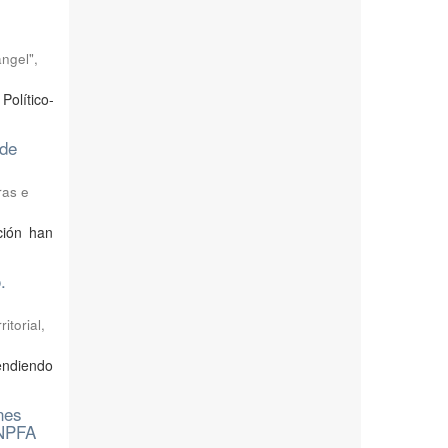
angel"
,
olítico-
 de
ras e
ción han
.
itorial,
endiendo
nes
ENPFA