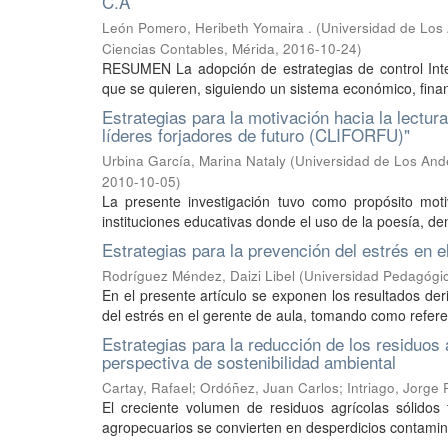
C.A
León Pomero, Heribeth Yomaira .
(
Universidad de Los 
Ciencias Contables, Mérida
,
2016-10-24
)
RESUMEN La adopción de estrategias de control Inter
que se quieren, siguiendo un sistema económico, finan
Estrategias para la motivación hacia la lectur
líderes forjadores de futuro (CLIFORFU)"
Urbina García, Marina Nataly
(
Universidad de Los And
2010-10-05
)
La presente investigación tuvo como propósito mot
instituciones educativas donde el uso de la poesía, de
Estrategias para la prevención del estrés en 
Rodríguez Méndez, Daizi Libel
(
Universidad Pedagógic
En el presente artículo se exponen los resultados der
del estrés en el gerente de aula, tomando como refere
Estrategias para la reducción de los residuos
perspectiva de sostenibilidad ambiental
Cartay, Rafael
;
Ordóñez, Juan Carlos
;
Intriago, Jorge
El creciente volumen de residuos agrícolas sólidos
agropecuarios se convierten en desperdicios contamina