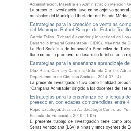
Administración, Maestría en Administración Mención G
La presente investigación tuvo como objetivo general 
musicales del Municipio Libertador del Estado Mérida, 
Estrategias para la creación de ventajas compe
del Municipio Rafael Rangel del Estado Trujillo
García Telles, Richard Alexander
(
Universidad de Los 
Desarrollo Integral Sustentable (CIDIS), Maestría de D
La Red Socialista de Innovación Productiva de Turism
tiene como fin promover el desarrollo turístico en la r
Estrategias para la enseñanza aprendizaje d
Díaz Ruza, Carmary Carolina
;
Urdaneta Carrillo, Adri
Departamento de Ciencias Sociales
,
2014-07-14
)
La presente investigación tuvo como finalidad propon
“Campaña Admirable” dirigido a los docentes del 1er a
Estrategias para la enseñanza de la lengua d
preescolar, con edades comprendidas entre 4
Rojas Uzcátegui, Jessica A.
;
Uzcátegui Contreras, Yen
Escuela de Educación
,
2010-11-09
)
El presente trabajo de investigación tiene como pr
Señas Venezolana (LSV) a niñas y niños oyentes de E