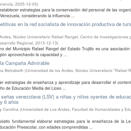
erencia
,
2025-12-03
)
establecer estrategias para la conservación del personal de las organ
Venezuela, considerando la influencia ...
titivas en la red socialista de innovación productiva de tur
Andes, Núcleo Universitario Rafael Rangel, Centro de Investigaciones 
esarrollo Regional
,
2013-12-13
)
o del Municipio Rafael Rangel del Estado Trujillo es una asociación 
egión aprovechando la capacidad y ...
e la Campaña Admirable
ana Betzabeth
(
Universidad de los Andes, Núcleo Universitario "Rafael 
er estrategias de enseñanza y aprendizaje para desarrollar el conten
ño de Educación Media del Liceo ...
e señas venezolana (LSV) a niñas y niños oyentes de educa
 y 6 años
y Carolina
(
Universidad de Los Andes, Facultad de Humanidades y Ed
opósito fundamental elaborar estrategias para la enseñanza de la L
ducación Preescolar, con edades comprendidas ...