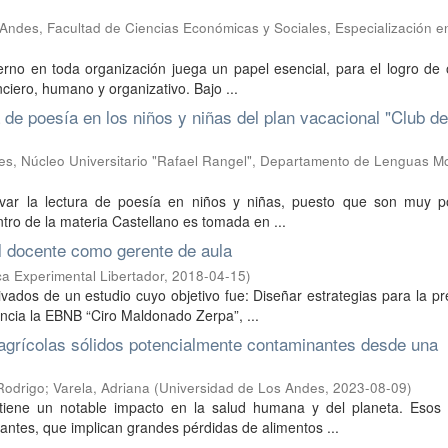
Andes, Facultad de Ciencias Económicas y Sociales, Especialización e
no en toda organización juega un papel esencial, para el logro de o
ciero, humano y organizativo. Bajo ...
a de poesía en los niños y niñas del plan vacacional "Club de
es, Núcleo Universitario "Rafael Rangel", Departamento de Lenguas 
ivar la lectura de poesía en niños y niñas, puesto que son muy p
ntro de la materia Castellano es tomada en ...
el docente como gerente de aula
a Experimental Libertador
,
2018-04-15
)
ivados de un estudio cuyo objetivo fue: Diseñar estrategias para la p
ncia la EBNB “Ciro Maldonado Zerpa”, ...
 agrícolas sólidos potencialmente contaminantes desde una
 Rodrigo
;
Varela, Adriana
(
Universidad de Los Andes
,
2023-08-09
)
 tiene un notable impacto en la salud humana y del planeta. Esos 
ntes, que implican grandes pérdidas de alimentos ...