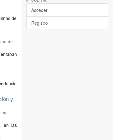
Acceder
 niñas de
Registro
lana de
esentaban
tendencia
ción y
ales
,
l en las