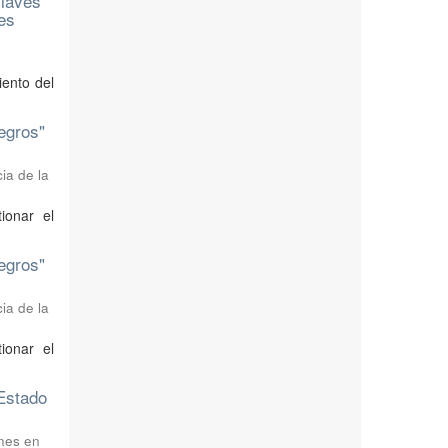
claves
es
iento del
Negros"
ia de la
ionar el
Negros"
ia de la
ionar el
 Estado
ones en