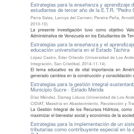
Estrategias para la enseñanza y aprendizaje de
estudiantes de tercer año de la E.T.R. "Pedro 
Parra Salas, Lannys del Carmen
;
Pereira Peña, Arnol
2010-10
)
La presente investigación tuvo como objetivo Valo
Administrativa de Venezuela en los Estudiantes de Terc
Estrategias para la enseñanza y el aprendizaj
educación universitaria en el Estado Táchira
López Castro, Eder Orlando
(
Universidad de Los Andes
Integración, San Cristóbal
,
2014-11-14
)
El tema educativo es de vital importancia en Amé
generado cambios en la construcción y consolidación d
Estrategias para la gestión integral-sustentan
Municipio Sucre - Estado Mérida
Díaz Méndez, Damag Liduca
(
Universidad de Los Andes
CIDIAT, Maestría en Abastecimiento, Recolección y Tr
La Gestión Integral de los Recursos Hídricos, como
maximizar el bienestar social y económico de la socie
Estrategias para la implementación de un sist
tributarias como contribuyente especial en l