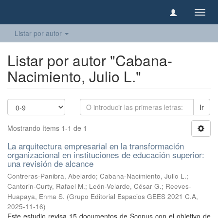
Camb
naveg
Listar por autor
Listar por autor "Cabana-
Nacimiento, Julio L."
Ir
Mostrando ítems 1-1 de 1
La arquitectura empresarial en la transformación
organizacional en instituciones de educación superior:
una revisión de alcance
Contreras-Panibra, Abelardo
;
Cabana-Nacimiento, Julio L.
;
Cantorin-Curty, Rafael M.
;
León-Velarde, César G.
;
Reeves-
Huapaya, Enma S.
(
Grupo Editorial Espacios GEES 2021 C.A
,
2025-11-16
)
Este estudio revisa 15 documentos de Scopus con el objetivo de