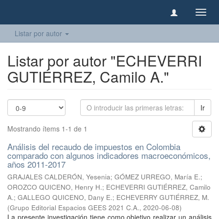
Camb
naveg
Listar por autor
Listar por autor "ECHEVERRI
GUTIÉRREZ, Camilo A."
Ir
Mostrando ítems 1-1 de 1
Análisis del recaudo de impuestos en Colombia
comparado con algunos indicadores macroeconómicos,
años 2011-2017
GRAJALES CALDERÓN, Yesenia
;
GÓMEZ URREGO, María E.
;
OROZCO QUICENO, Henry H.
;
ECHEVERRI GUTIÉRREZ, Camilo
A.
;
GALLEGO QUICENO, Dany E.
;
ECHEVERRY GUTIÉRREZ, M.
(
Grupo Editorial Espacios GEES 2021 C.A.
,
2020-06-08
)
La presente investigación tiene como objetivo realizar un análisis