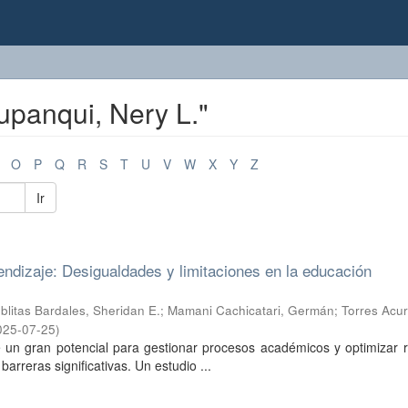
Yupanqui, Nery L."
O
P
Q
R
S
T
U
V
W
X
Y
Z
Ir
prendizaje: Desigualdades y limitaciones en la educación
blitas Bardales, Sheridan E.
;
Mamani Cachicatari, Germán
;
Torres Acur
025-07-25
)
iene un gran potencial para gestionar procesos académicos y optimizar 
arreras significativas. Un estudio ...