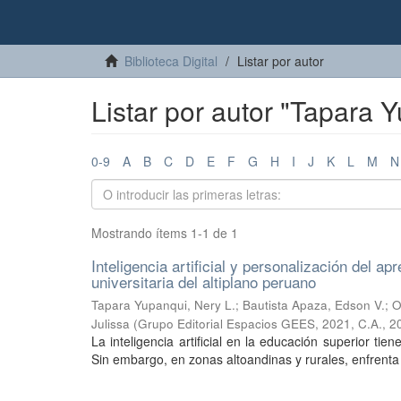
Biblioteca Digital
Listar por autor
Listar por autor "Tapara 
0-9
A
B
C
D
E
F
G
H
I
J
K
L
M
N
Mostrando ítems 1-1 de 1
Inteligencia artificial y personalización del a
universitaria del altiplano peruano
Tapara Yupanqui, Nery L.
;
Bautista Apaza, Edson V.
;
O
Julissa
(
Grupo Editorial Espacios GEES, 2021, C.A.
,
2
La inteligencia artificial en la educación superior t
Sin embargo, en zonas altoandinas y rurales, enfrenta b