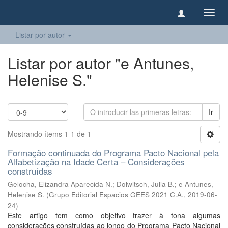
Camb
naveg
Listar por autor
Listar por autor "e Antunes,
Helenise S."
Ir
Mostrando ítems 1-1 de 1
Formação continuada do Programa Pacto Nacional pela
Alfabetização na Idade Certa – Considerações
construídas
Gelocha, Elizandra Aparecida N.
;
Dolwitsch, Julia B.
;
e Antunes,
Helenise S.
(
Grupo Editorial Espacios GEES 2021 C.A.
,
2019-06-
24
)
Este artigo tem como objetivo trazer à tona algumas
considerações construídas ao longo do Programa Pacto Nacional