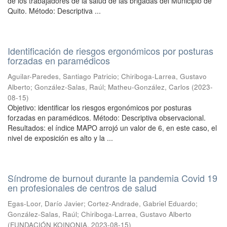
de los trabajadores de la salud de las brigadas del Municipio de
Quito. Método: Descriptiva ...
Identificación de riesgos ergonómicos por posturas
forzadas en paramédicos
Aguilar-Paredes, Santiago Patricio
;
Chiriboga-Larrea, Gustavo
Alberto
;
González-Salas, Raúl
;
Matheu-González, Carlos
(
2023-
08-15
)
Objetivo: identificar los riesgos ergonómicos por posturas
forzadas en paramédicos. Método: Descriptiva observacional.
Resultados: el índice MAPO arrojó un valor de 6, en este caso, el
nivel de exposición es alto y la ...
Síndrome de burnout durante la pandemia Covid 19
en profesionales de centros de salud
Egas-Loor, Darío Javier
;
Cortez-Andrade, Gabriel Eduardo
;
González-Salas, Raúl
;
Chiriboga-Larrea, Gustavo Alberto
(
FUNDACIÓN KOINONIA
,
2023-08-15
)