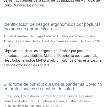
de los trabajadores de la salud de las brigadas del Municipio de
Quito. Método: Descriptiva ...
Identificación de riesgos ergonómicos por posturas
forzadas en paramédicos
Aguilar-Paredes, Santiago Patricio
;
Chiriboga-Larrea, Gustavo
Alberto
;
González-Salas, Raúl
;
Matheu-González, Carlos
(
2023-
08-15
)
Objetivo: identificar los riesgos ergonómicos por posturas
forzadas en paramédicos. Método: Descriptiva observacional.
Resultados: el índice MAPO arrojó un valor de 6, en este caso, el
nivel de exposición es alto y la ...
Síndrome de burnout durante la pandemia Covid 19
en profesionales de centros de salud
Egas-Loor, Darío Javier
;
Cortez-Andrade, Gabriel Eduardo
;
González-Salas, Raúl
;
Chiriboga-Larrea, Gustavo Alberto
(
FUNDACIÓN KOINONIA
,
2023-08-15
)