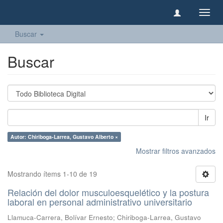
Camb
naveg
Buscar
Buscar
Ir
Autor: Chiriboga-Larrea, Gustavo Alberto ×
Mostrar filtros avanzados
Mostrando ítems 1-10 de 19
Relación del dolor musculoesquelético y la postura
laboral en personal administrativo universitario
Llamuca-Carrera, Bolívar Ernesto
;
Chiriboga-Larrea, Gustavo