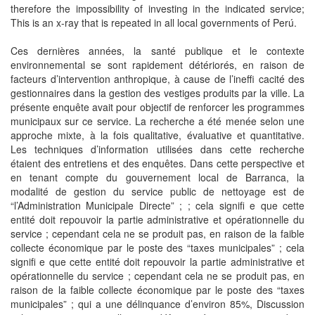
therefore the impossibility of investing in the indicated service;
This is an x-ray that is repeated in all local governments of Perú.
Ces dernières années, la santé publique et le contexte
environnemental se sont rapidement détériorés, en raison de
facteurs d’intervention anthropique, à cause de l’ineffi cacité des
gestionnaires dans la gestion des vestiges produits par la ville. La
présente enquête avait pour objectif de renforcer les programmes
municipaux sur ce service. La recherche a été menée selon une
approche mixte, à la fois qualitative, évaluative et quantitative.
Les techniques d’information utilisées dans cette recherche
étaient des entretiens et des enquêtes. Dans cette perspective et
en tenant compte du gouvernement local de Barranca, la
modalité de gestion du service public de nettoyage est de
“l’Administration Municipale Directe” ; ; cela signifi e que cette
entité doit repouvoir la partie administrative et opérationnelle du
service ; cependant cela ne se produit pas, en raison de la faible
collecte économique par le poste des “taxes municipales” ; cela
signifi e que cette entité doit repouvoir la partie administrative et
opérationnelle du service ; cependant cela ne se produit pas, en
raison de la faible collecte économique par le poste des “taxes
municipales” ; qui a une délinquance d’environ 85%, Discussion