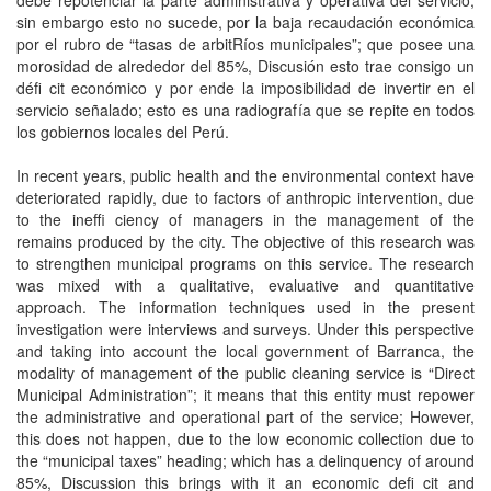
debe repotenciar la parte administrativa y operativa del servicio;
sin embargo esto no sucede, por la baja recaudación económica
por el rubro de “tasas de arbitRíos municipales”; que posee una
morosidad de alrededor del 85%, Discusión esto trae consigo un
défi cit económico y por ende la imposibilidad de invertir en el
servicio señalado; esto es una radiografía que se repite en todos
los gobiernos locales del Perú.
In recent years, public health and the environmental context have
deteriorated rapidly, due to factors of anthropic intervention, due
to the ineffi ciency of managers in the management of the
remains produced by the city. The objective of this research was
to strengthen municipal programs on this service. The research
was mixed with a qualitative, evaluative and quantitative
approach. The information techniques used in the present
investigation were interviews and surveys. Under this perspective
and taking into account the local government of Barranca, the
modality of management of the public cleaning service is “Direct
Municipal Administration”; it means that this entity must repower
the administrative and operational part of the service; However,
this does not happen, due to the low economic collection due to
the “municipal taxes” heading; which has a delinquency of around
85%, Discussion this brings with it an economic defi cit and