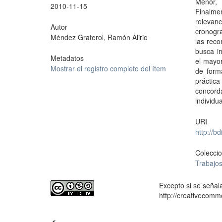
Menor, 
2010-11-15
Finalme
relevan
Autor
cronogra
Méndez Graterol, Ramón Alirio
las reco
busca im
Metadatos
el mayor
Mostrar el registro completo del ítem
de forma
práctica
concorda
individu
URI
http://b
Colecci
Trabajos
Excepto si se señala
http://creativecomm