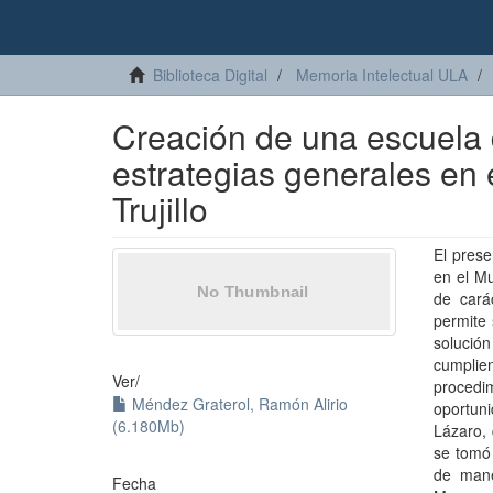
Biblioteca Digital
Memoria Intelectual ULA
Creación de una escuela 
estrategias generales en 
Trujillo
El prese
en el Mu
de carác
permite 
solución
cumplie
Ver/
procedim
Méndez Graterol, Ramón Alirio
oportun
(6.180Mb)
Lázaro, 
se tomó 
de mane
Fecha