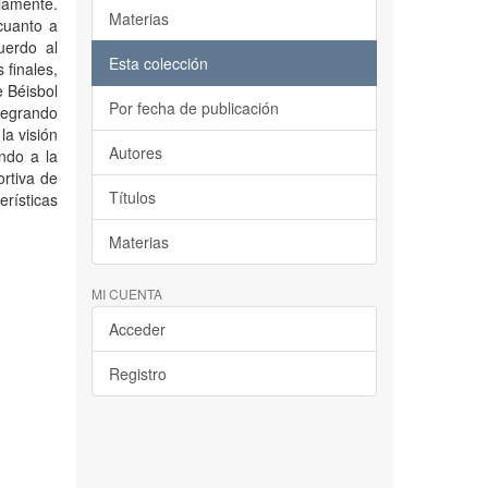
iamente.
Materias
cuanto a
uerdo al
Esta colección
 finales,
e Béisbol
Por fecha de publicación
ntegrando
la visión
Autores
ando a la
ortiva de
Títulos
erísticas
Materias
MI CUENTA
Acceder
Registro