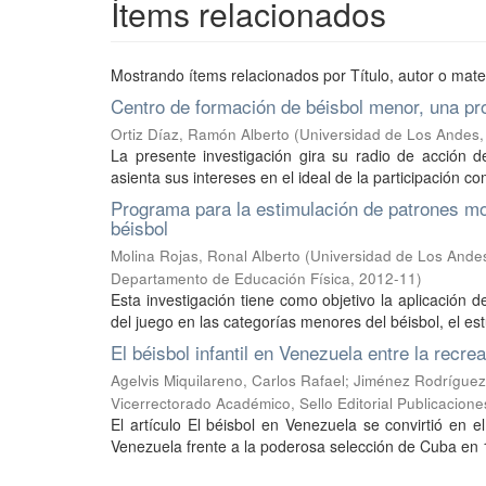
Ítems relacionados
Mostrando ítems relacionados por Título, autor o mate
Centro de formación de béisbol menor, una pro
Ortiz Díaz, Ramón Alberto
(
Universidad de Los Andes,
La presente investigación gira su radio de acción d
asienta sus intereses en el ideal de la participación co
Programa para la estimulación de patrones mo
béisbol
Molina Rojas, Ronal Alberto
(
Universidad de Los Ande
Departamento de Educación Física
,
2012-11
)
Esta investigación tiene como objetivo la aplicación
del juego en las categorías menores del béisbol, el estu
El béisbol infantil en Venezuela entre la recre
Agelvis Miquilareno, Carlos Rafael
;
Jiménez Rodríguez
Vicerrectorado Académico, Sello Editorial Publicacion
El artículo El béisbol en Venezuela se convirtió en e
Venezuela frente a la poderosa selección de Cuba en 1