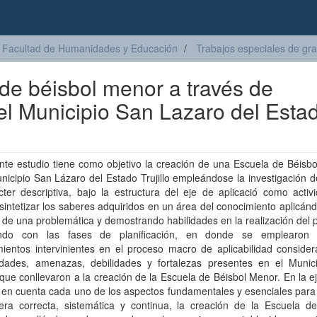
Facultad de Humanidades y Educación
Trabajos especiales de gr
de béisbol menor a través de
el Municipio San Lazaro del Esta
nte estudio tiene como objetivo la creación de una Escuela de Béisb
nicipio San Lázaro del Estado Trujillo empleándose la investigación
ter descriptiva, bajo la estructura del eje de aplicació como activ
sintetizar los saberes adquiridos en un área del conocimiento aplicánd
 de una problemática y demostrando habilidades en la realización del 
ndo con las fases de planificación, en donde se emplearon 
ientos intervinientes en el proceso macro de aplicabilidad consider
idades, amenazas, debilidades y fortalezas presentes en el Munic
que conllevaron a la creación de la Escuela de Béisbol Menor. En la e
en cuenta cada uno de los aspectos fundamentales y esenciales para 
ra correcta, sistemática y continua, la creación de la Escuela de