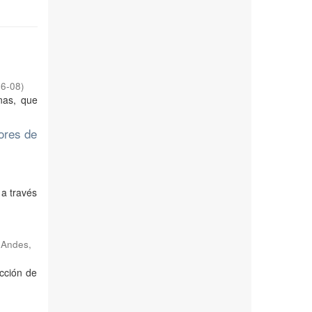
06-08
)
nas, que
ores de
 a través
 Andes,
ección de