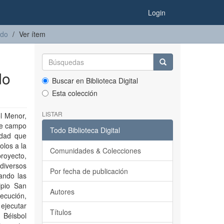
Login
ado
Ver ítem
do
Buscar en Biblioteca Digital
Esta colección
LISTAR
ol Menor,
 de campo
Todo Biblioteca Digital
idad que
olos a la
Comunidades & Colecciones
proyecto,
diversos
Por fecha de publicación
ando las
ipio San
Autores
jecución,
ejecutar
Títulos
 Béisbol