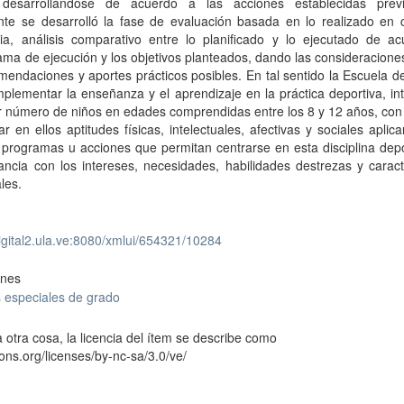
desarrollándose de acuerdo a las acciones establecidas prev
nte se desarrolló la fase de evaluación basada en lo realizado en 
cia, análisis comparativo entre lo planificado y lo ejecutado de ac
ma de ejecución y los objetivos planteados, dando las consideraciones
mendaciones y aportes prácticos posibles. En tal sentido la Escuela d
plementar la enseñanza y el aprendizaje en la práctica deportiva, i
 número de niños en edades comprendidas entre los 8 y 12 años, con 
r en ellos aptitudes físicas, intelectuales, afectivas y sociales aplic
 programas u acciones que permitan centrarse en esta disciplina dep
ncia con los intereses, necesidades, habilidades destrezas y caract
ales.
digital2.ula.ve:8080/xmlui/654321/10284
ones
 especiales de grado
 otra cosa, la licencia del ítem se describe como
ons.org/licenses/by-nc-sa/3.0/ve/