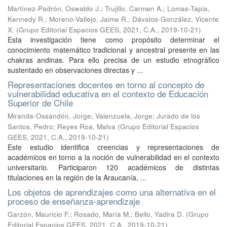
Martínez-Padrón, Oswaldo J.
;
Trujillo, Carmen A.
;
Lomas-Tapia,
Kennedy R.
;
Moreno-Vallejo, Jaime R.
;
Dávalos-González, Vicente
X.
(
Grupo Editorial Espacios GEES, 2021, C.A.
,
2019-10-21
)
Esta investigación tiene como propósito determinar el
conocimiento matemático tradicional y ancestral presente en las
chakras andinas. Para ello precisa de un estudio etnográfico
sustentado en observaciones directas y ...
Representaciones docentes en torno al concepto de
vulnerabilidad educativa en el contexto de Educación
Superior de Chile
Miranda-Ossandón, Jorge
;
Valenzuela, Jorge
;
Jurado de los
Santos, Pedro
;
Reyes Roa, Malva
(
Grupo Editorial Espacios
GEES, 2021, C.A.
,
2019-10-21
)
Este estudio identifica creencias y representaciones de
académicos en torno a la noción de vulnerabilidad en el contexto
universitario. Participaron 120 académicos de distintas
titulaciones en la región de la Araucanía, ...
Los objetos de aprendizajes como una alternativa en el
proceso de enseñanza-aprendizaje
Garzón, Mauricio F.
;
Rosado, María M.
;
Bello, Yadira D.
(
Grupo
Editorial Espacios GEES, 2021, C.A.
,
2019-10-21
)