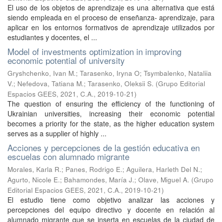
El uso de los objetos de aprendizaje es una alternativa que está
siendo empleada en el proceso de enseñanza- aprendizaje, para
aplicar en los entornos formativos de aprendizaje utilizados por
estudiantes y docentes, el ...
Model of investments optimization in improving
economic potential of university
Gryshchenko, Ivan M.
;
Tarasenko, Iryna O
;
Tsymbalenko, Nataliia
V.
;
Nefedova, Tatiana M.
;
Tarasenko, Oleksii S.
(
Grupo Editorial
Espacios GEES, 2021, C.A.
,
2019-10-21
)
The question of ensuring the efficiency of the functioning of
Ukrainian universities, increasing their economic potential
becomes a priority for the state, as the higher education system
serves as a supplier of highly ...
Acciones y percepciones de la gestión educativa en
escuelas con alumnado migrante
Morales, Karla R.
;
Panes, Rodrigo E.
;
Aguilera, Harleth Del N.
;
Agurto, Nicole E.
;
Bahamondes, María J.
;
Olave, Miguel A.
(
Grupo
Editorial Espacios GEES, 2021, C.A.
,
2019-10-21
)
El estudio tiene como objetivo analizar las acciones y
percepciones del equipo directivo y docente en relación al
alumnado migrante que se inserta en escuelas de la ciudad de