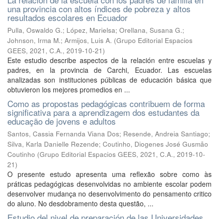
una provincia con altos índices de pobreza y altos
resultados escolares en Ecuador
Pulla, Oswaldo G.
;
López, Marielsa
;
Orellana, Susana G.
;
Johnson, Irma M.
;
Armijos, Luis A.
(
Grupo Editorial Espacios
GEES, 2021, C.A.
,
2019-10-21
)
Este estudio describe aspectos de la relación entre escuelas y
padres, en la provincia de Carchi, Ecuador. Las escuelas
analizadas son instituciones públicas de educación básica que
obtuvieron los mejores promedios en ...
Como as propostas pedagógicas contribuem de forma
significativa para a aprendizagem dos estudantes da
educação de jovens e adultos
Santos, Cassia Fernanda Viana Dos
;
Resende, Andreia Santiago
;
Silva, Karla Danielle Rezende
;
Coutinho, Diogenes José Gusmão
Coutinho
(
Grupo Editorial Espacios GEES, 2021, C.A.
,
2019-10-
21
)
O presente estudo apresenta uma reflexão sobre como às
práticas pedagógicas desenvolvidas no ambiente escolar podem
desenvolver mudança no desenvolvimento do pensamento critico
do aluno. No desdobramento desta questão, ...
Estudio del nivel de preparación de las Universidades