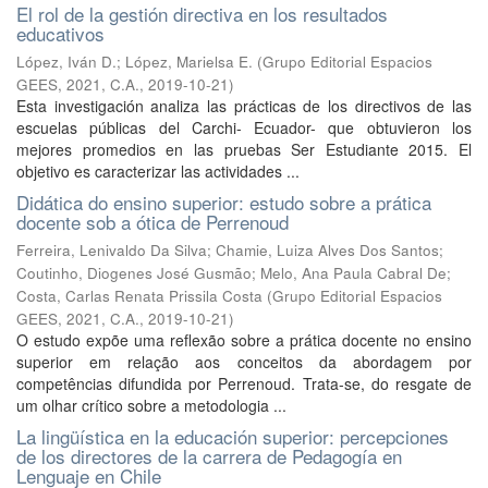
El rol de la gestión directiva en los resultados
educativos
López, Iván D.
;
López, Marielsa E.
(
Grupo Editorial Espacios
GEES, 2021, C.A.
,
2019-10-21
)
Esta investigación analiza las prácticas de los directivos de las
escuelas públicas del Carchi- Ecuador- que obtuvieron los
mejores promedios en las pruebas Ser Estudiante 2015. El
objetivo es caracterizar las actividades ...
Didática do ensino superior: estudo sobre a prática
docente sob a ótica de Perrenoud
Ferreira, Lenivaldo Da Silva
;
Chamie, Luiza Alves Dos Santos
;
Coutinho, Diogenes José Gusmão
;
Melo, Ana Paula Cabral De
;
Costa, Carlas Renata Prissila Costa
(
Grupo Editorial Espacios
GEES, 2021, C.A.
,
2019-10-21
)
O estudo expõe uma reflexão sobre a prática docente no ensino
superior em relação aos conceitos da abordagem por
competências difundida por Perrenoud. Trata-se, do resgate de
um olhar crítico sobre a metodologia ...
La lingüística en la educación superior: percepciones
de los directores de la carrera de Pedagogía en
Lenguaje en Chile