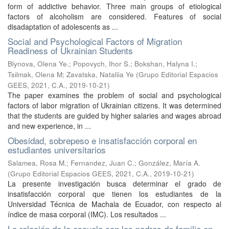
form of addictive behavior. Three main groups of etiological
factors of alcoholism are considered. Features of social
disadaptation of adolescents as ...
Social and Psychological Factors of Migration
Readiness of Ukrainian Students
Blynova, Olena Ye.
;
Popovych, Ihor S.
;
Bokshan, Halyna I.
;
Tsіlmak, Olena M
;
Zavatska, Nataliia Ye
(
Grupo Editorial Espacios
GEES, 2021, C.A.
,
2019-10-21
)
The paper examines the problem of social and psychological
factors of labor migration of Ukrainian citizens. It was determined
that the students are guided by higher salaries and wages abroad
and new experience, in ...
Obesidad, sobrepeso e insatisfacción corporal en
estudiantes universitarios
Salamea, Rosa M.
;
Fernandez, Juan C.
;
González, María A.
(
Grupo Editorial Espacios GEES, 2021, C.A.
,
2019-10-21
)
La presente investigación busca determinar el grado de
insatisfacción corporal que tienen los estudiantes de la
Universidad Técnica de Machala de Ecuador, con respecto al
índice de masa corporal (IMC). Los resultados ...
La relación de la escuela con los padres de familia en