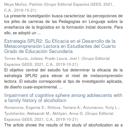
Moya Muñoz, Patricio
(
Grupo Editorial Espacios GEES, 2021,
C.A.
,
2019-10-21
)
La presente investigación busca caracterizar las percepciones de
los jefes de carreras de las Pedagogías en Lenguaje sobre la
enseñanza de la lingüística en la formación inicial docente. Para
ello, se adoptó un ...
Estrategia SPLR2: Su Eficacia en el Desarrollo de la
Metacomprensión Lectora en Estudiantes del Cuarto
Grado de Educación Secundaria
Torres Acurio, Julissa
;
Prado Laura, Joel I.
(
Grupo Editorial
Espacios GEES, 2021, C.A.
,
2019-10-21
)
El objetivo central del estudio fue determinar la eficacia de la
estrategia SPLR2 para elevar el nivel de metacomprensión
lectora. El estudio corresponde al tipo de investigación aplicada,
de diseño cuasi-experimental. ...
Impairment of cognitive sphere among adolescents with
a family history of alcoholism
Romanova, Evgenia S.
;
Shilova, Tamara A.
;
Arzumanov, Yuriy L.
;
Tyutchenko, Aleksandr M.
;
Akhtyan, Anna G.
(
Grupo Editorial
Espacios GEES, 2021, C.A.
,
2019-10-21
)
The article shows the results of the study of alcoholization as a