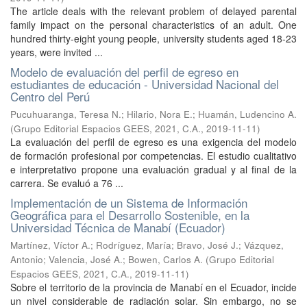
The article deals with the relevant problem of delayed parental
family impact on the personal characteristics of an adult. One
hundred thirty-eight young people, university students aged 18-23
years, were invited ...
Modelo de evaluación del perfil de egreso en
estudiantes de educación - Universidad Nacional del
Centro del Perú
Pucuhuaranga, Teresa N.
;
Hilario, Nora E.
;
Huamán, Ludencino A.
(
Grupo Editorial Espacios GEES, 2021, C.A.
,
2019-11-11
)
La evaluación del perfil de egreso es una exigencia del modelo
de formación profesional por competencias. El estudio cualitativo
e interpretativo propone una evaluación gradual y al final de la
carrera. Se evaluó a 76 ...
Implementación de un Sistema de Información
Geográfica para el Desarrollo Sostenible, en la
Universidad Técnica de Manabí (Ecuador)
Martínez, Víctor A.
;
Rodríguez, María
;
Bravo, José J.
;
Vázquez,
Antonio
;
Valencia, José A.
;
Bowen, Carlos A.
(
Grupo Editorial
Espacios GEES, 2021, C.A.
,
2019-11-11
)
Sobre el territorio de la provincia de Manabí en el Ecuador, incide
un nivel considerable de radiación solar. Sin embargo, no se