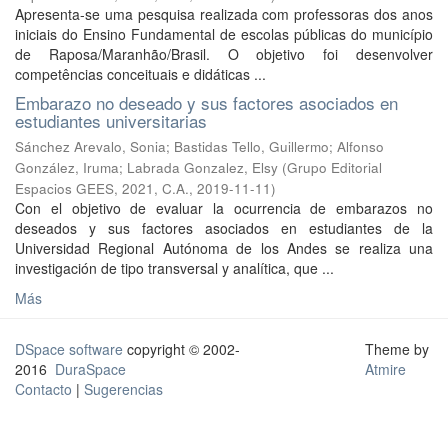
Apresenta-se uma pesquisa realizada com professoras dos anos
iniciais do Ensino Fundamental de escolas públicas do município
de Raposa/Maranhão/Brasil. O objetivo foi desenvolver
competências conceituais e didáticas ...
Embarazo no deseado y sus factores asociados en
estudiantes universitarias
Sánchez Arevalo, Sonia
;
Bastidas Tello, Guillermo
;
Alfonso
González, Iruma
;
Labrada Gonzalez, Elsy
(
Grupo Editorial
Espacios GEES, 2021, C.A.
,
2019-11-11
)
Con el objetivo de evaluar la ocurrencia de embarazos no
deseados y sus factores asociados en estudiantes de la
Universidad Regional Autónoma de los Andes se realiza una
investigación de tipo transversal y analítica, que ...
Más
DSpace software
copyright © 2002-
Theme by
2016
DuraSpace
Atmire
Contacto
|
Sugerencias