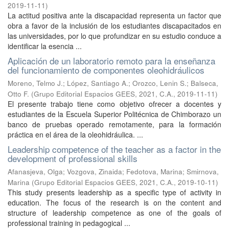
2019-11-11
)
La actitud positiva ante la discapacidad representa un factor que
obra a favor de la inclusión de los estudiantes discapacitados en
las universidades, por lo que profundizar en su estudio conduce a
identificar la esencia ...
Aplicación de un laboratorio remoto para la enseñanza
del funcionamiento de componentes oleohidráulicos
Moreno, Telmo J.
;
López, Santiago A.
;
Orozco, Lenin S.
;
Balseca,
Otto F.
(
Grupo Editorial Espacios GEES, 2021, C.A.
,
2019-11-11
)
El presente trabajo tiene como objetivo ofrecer a docentes y
estudiantes de la Escuela Superior Politécnica de Chimborazo un
banco de pruebas operado remotamente, para la formación
práctica en el área de la oleohidráulica. ...
Leadership competence of the teacher as a factor in the
development of professional skills
Afanasjeva, Olga
;
Vozgova, Zinaida
;
Fedotova, Marina
;
Smirnova,
Marina
(
Grupo Editorial Espacios GEES, 2021, C.A.
,
2019-10-11
)
This study presents leadership as a specific type of activity in
education. The focus of the research is on the content and
structure of leadership competence as one of the goals of
professional training in pedagogical ...