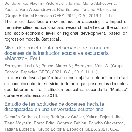
Bondarenko, Vladimir Viktorovich
;
Tanina, Maria Alekseevna
;
Yudina, Vera Alexandrovna
;
Kharitonova, Tatiana Viktorovna
(
Grupo Editorial Espacios GEES, 2021, C.A.
,
2019-11-11
)
The article describes a new method for assessing the impact of
the universities’ educational and research activities on the cultural
and socio-economic level of regional development, based on
regression models. Statistical ...
Nivel de conocimiento del servicio de tutoría en
docentes de la institución educativa secundaria
«Mañazo», Perú
Ferreyros, Ledu A.
;
Ponce, Marco A.
;
Ferreyros, Malu G.
(
Grupo
Editorial Espacios GEES, 2021, C.A.
,
2019-11-11
)
La presente investigación tuvo como objetivo determinar el nivel
de conocimiento del servicio de tutoría que poseen los docentes
que laboran en la institución educativa secundaria “Mañazo”
durante el año escolar 2018. ...
Estudio de las actitudes de docentes hacia la
discapacidad en una universidad ecuatoriana
Camaño Carballo, Liset
;
Rodríguez Cuéllar, Yaima
;
Rojas Uribe,
Tiana Mayerlin
;
Erazo Brito, Gonzalo Fabián
;
Pancho Chavarrea,
Tatiana Lucrecia
(
Grupo Editorial Espacios GEES, 2021, C.A.
,