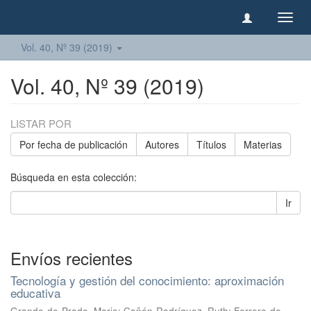
Camb
naveg
Vol. 40, Nº 39 (2019)
Vol. 40, Nº 39 (2019)
LISTAR POR
Por fecha de publicación
Autores
Títulos
Materias
Búsqueda en esta colección:
Ir
Envíos recientes
Tecnología y gestión del conocimiento: aproximación
educativa
Grande-de-Prado, Mario
;
Cañón-Rodríguez, Ruth
;
Ferrero-de-