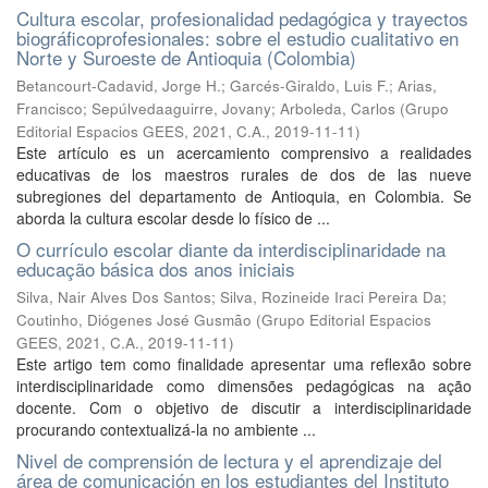
Cultura escolar, profesionalidad pedagógica y trayectos
biográficoprofesionales: sobre el estudio cualitativo en
Norte y Suroeste de Antioquia (Colombia)
Betancourt-Cadavid, Jorge H.
;
Garcés-Giraldo, Luis F.
;
Arias,
Francisco
;
Sepúlvedaaguirre, Jovany
;
Arboleda, Carlos
(
Grupo
Editorial Espacios GEES, 2021, C.A.
,
2019-11-11
)
Este artículo es un acercamiento comprensivo a realidades
educativas de los maestros rurales de dos de las nueve
subregiones del departamento de Antioquia, en Colombia. Se
aborda la cultura escolar desde lo físico de ...
O currículo escolar diante da interdisciplinaridade na
educação básica dos anos iniciais
Silva, Nair Alves Dos Santos
;
Silva, Rozineide Iraci Pereira Da
;
Coutinho, Diógenes José Gusmão
(
Grupo Editorial Espacios
GEES, 2021, C.A.
,
2019-11-11
)
Este artigo tem como finalidade apresentar uma reflexão sobre
interdisciplinaridade como dimensões pedagógicas na ação
docente. Com o objetivo de discutir a interdisciplinaridade
procurando contextualizá-la no ambiente ...
Nivel de comprensión de lectura y el aprendizaje del
área de comunicación en los estudiantes del Instituto