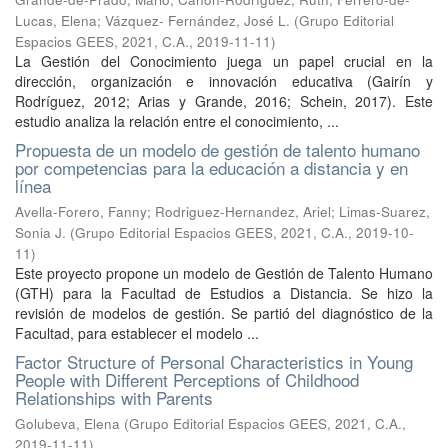
Lucas, Elena
;
Vázquez- Fernández, José L.
(
Grupo Editorial
Espacios GEES, 2021, C.A.
,
2019-11-11
)
La Gestión del Conocimiento juega un papel crucial en la
dirección, organización e innovación educativa (Gairín y
Rodríguez, 2012; Arias y Grande, 2016; Schein, 2017). Este
estudio analiza la relación entre el conocimiento, ...
Propuesta de un modelo de gestión de talento humano
por competencias para la educación a distancia y en
línea
Avella-Forero, Fanny
;
Rodriguez-Hernandez, Ariel
;
Limas-Suarez,
Sonia J.
(
Grupo Editorial Espacios GEES, 2021, C.A.
,
2019-10-
11
)
Este proyecto propone un modelo de Gestión de Talento Humano
(GTH) para la Facultad de Estudios a Distancia. Se hizo la
revisión de modelos de gestión. Se partió del diagnóstico de la
Facultad, para establecer el modelo ...
Factor Structure of Personal Characteristics in Young
People with Different Perceptions of Childhood
Relationships with Parents
Golubeva, Elena
(
Grupo Editorial Espacios GEES, 2021, C.A.
,
2019-11-11
)