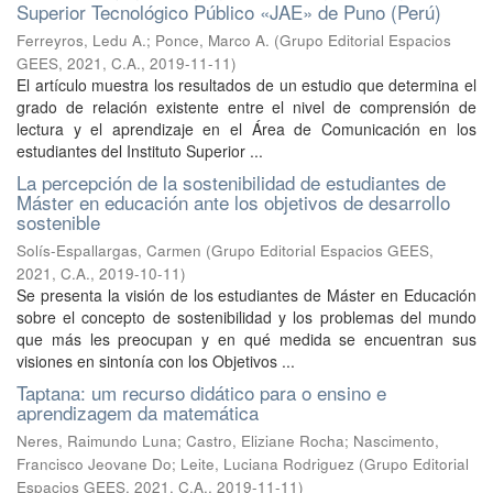
Superior Tecnológico Público «JAE» de Puno (Perú)
Ferreyros, Ledu A.
;
Ponce, Marco A.
(
Grupo Editorial Espacios
GEES, 2021, C.A.
,
2019-11-11
)
El artículo muestra los resultados de un estudio que determina el
grado de relación existente entre el nivel de comprensión de
lectura y el aprendizaje en el Área de Comunicación en los
estudiantes del Instituto Superior ...
La percepción de la sostenibilidad de estudiantes de
Máster en educación ante los objetivos de desarrollo
sostenible
Solís-Espallargas, Carmen
(
Grupo Editorial Espacios GEES,
2021, C.A.
,
2019-10-11
)
Se presenta la visión de los estudiantes de Máster en Educación
sobre el concepto de sostenibilidad y los problemas del mundo
que más les preocupan y en qué medida se encuentran sus
visiones en sintonía con los Objetivos ...
Taptana: um recurso didático para o ensino e
aprendizagem da matemática
Neres, Raimundo Luna
;
Castro, Eliziane Rocha
;
Nascimento,
Francisco Jeovane Do
;
Leite, Luciana Rodriguez
(
Grupo Editorial
Espacios GEES, 2021, C.A.
,
2019-11-11
)