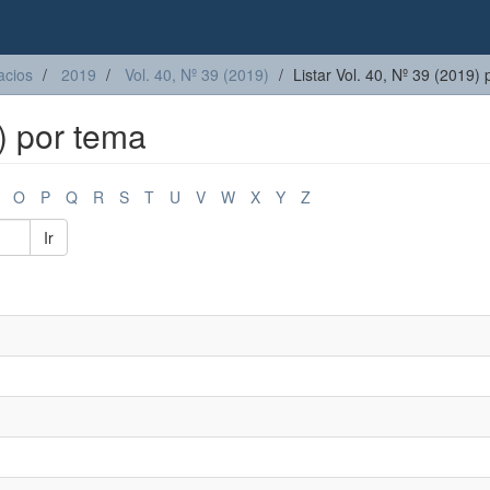
acios
2019
Vol. 40, Nº 39 (2019)
Listar Vol. 40, Nº 39 (2019)
9) por tema
O
P
Q
R
S
T
U
V
W
X
Y
Z
Ir