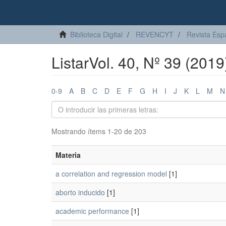
Biblioteca Digital
REVENCYT
Revista Esp
ListarVol. 40, Nº 39 (201
0-9
A
B
C
D
E
F
G
H
I
J
K
L
M
N
Mostrando ítems 1-20 de 203
Materia
a correlation and regression model
[1]
aborto inducido
[1]
academic performance
[1]