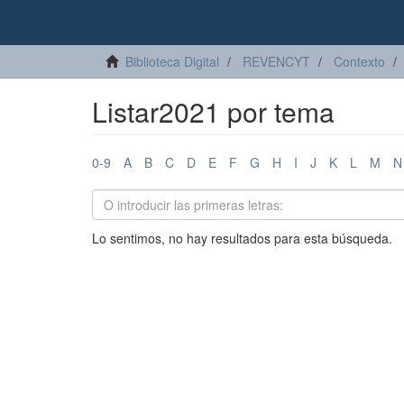
Biblioteca Digital
REVENCYT
Contexto
Listar2021 por tema
0-9
A
B
C
D
E
F
G
H
I
J
K
L
M
N
Lo sentimos, no hay resultados para esta búsqueda.