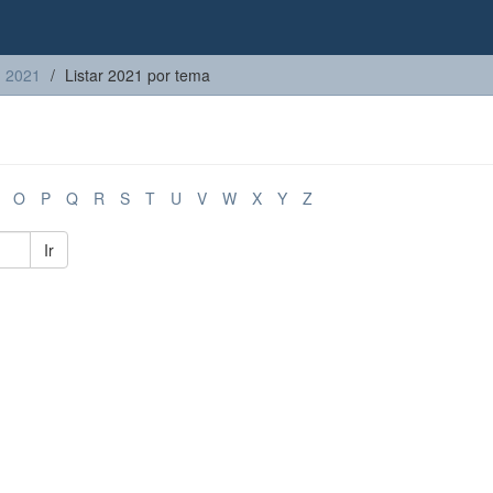
2021
Listar 2021 por tema
O
P
Q
R
S
T
U
V
W
X
Y
Z
Ir