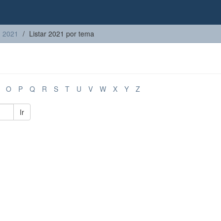
2021
Listar 2021 por tema
O
P
Q
R
S
T
U
V
W
X
Y
Z
Ir