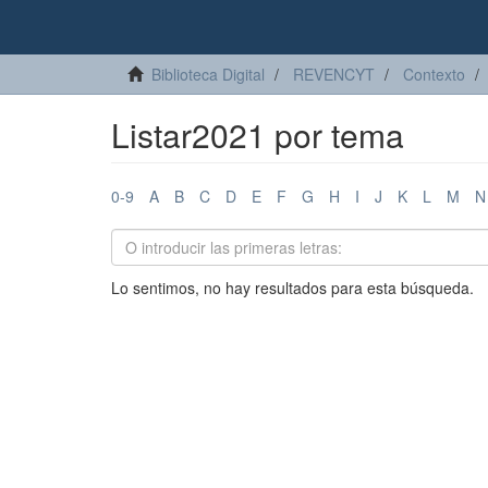
Biblioteca Digital
REVENCYT
Contexto
Listar2021 por tema
0-9
A
B
C
D
E
F
G
H
I
J
K
L
M
N
Lo sentimos, no hay resultados para esta búsqueda.