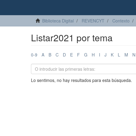
Biblioteca Digital
REVENCYT
Contexto
Listar2021 por tema
0-9
A
B
C
D
E
F
G
H
I
J
K
L
M
N
Lo sentimos, no hay resultados para esta búsqueda.