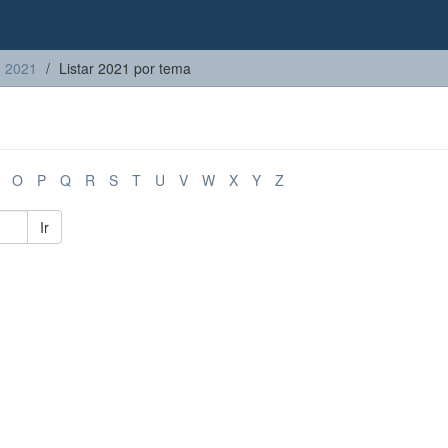
2021
Listar 2021 por tema
O
P
Q
R
S
T
U
V
W
X
Y
Z
Ir