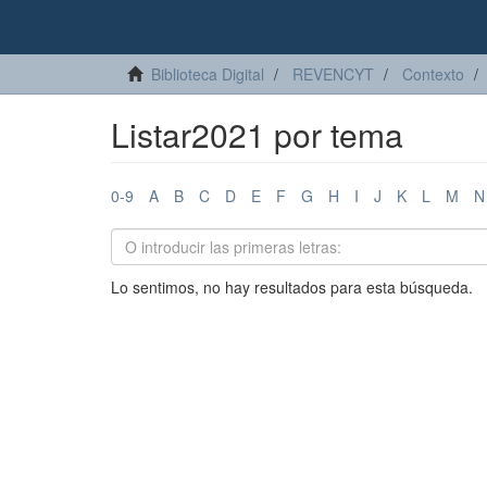
Biblioteca Digital
REVENCYT
Contexto
Listar2021 por tema
0-9
A
B
C
D
E
F
G
H
I
J
K
L
M
N
Lo sentimos, no hay resultados para esta búsqueda.