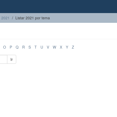
2021
Listar 2021 por tema
O
P
Q
R
S
T
U
V
W
X
Y
Z
Ir