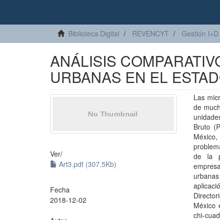
Biblioteca Digital
REVENCYT
Gestión I+D
ANÁLISIS COMPARATIV
URBANAS EN EL ESTAD
Las mic
de much
unidade
Bruto (
México,
problema
Ver/
de la p
Art3.pdf (307.5Kb)
empresa
urbanas 
aplicac
Fecha
Directo
2018-12-02
México 
chi-cuad