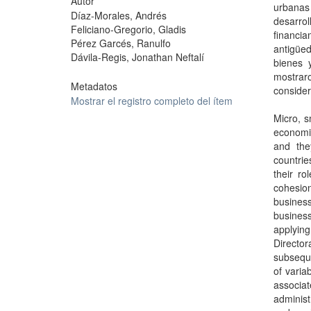
Autor
urbanas
Díaz-Morales, Andrés
desarro
Feliciano-Gregorio, Gladis
financi
Pérez Garcés, Ranulfo
antigüe
Dávila-Regis, Jonathan Neftalí
bienes 
mostrar
Metadatos
conside
Mostrar el registro completo del ítem
Micro, 
economie
and the
countrie
their ro
cohesion
busines
business
applying
Directo
subsequ
of varia
associa
adminis