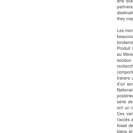
and scal
partner
destinat
they may
Les micr
beaucou
fondame
Produit 
au Mexiq
sociaux 
recherch
comporte
travers 
d’un so
Nationa
postérie
série de
ont un 
Ces vari
l’accès 
fossé de
biens et