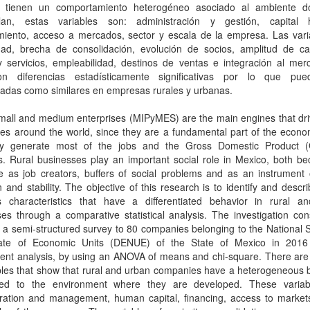
 tienen un comportamiento heterogéneo asociado al ambiente 
llan, estas variables son: administración y gestión, capital
amiento, acceso a mercados, sector y escala de la empresa. Las vari
dad, brecha de consolidación, evolución de socios, amplitud de ca
y servicios, empleabilidad, destinos de ventas e integración al mer
on diferencias estadísticamente significativas por lo que pu
radas como similares en empresas rurales y urbanas.
small and medium enterprises (MIPyMES) are the main engines that dr
s around the world, since they are a fundamental part of the econom
y generate most of the jobs and the Gross Domestic Product 
s. Rural businesses play an important social role in Mexico, both b
le as job creators, buffers of social problems and as an instrument 
 and stability. The objective of this research is to identify and descr
s characteristics that have a differentiated behavior in rural a
es through a comparative statistical analysis. The investigation con
 a semi-structured survey to 80 companies belonging to the National St
rate of Economic Units (DENUE) of the State of Mexico in 2016
ent analysis, by using an ANOVA of means and chi-square. There are 
bles that show that rural and urban companies have a heterogeneous 
ted to the environment where they are developed. These variab
tration and management, human capital, financing, access to markets