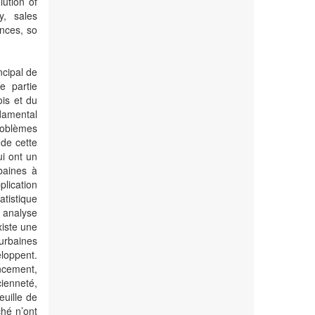
lution of
y, sales
ences, so
ncipal de
e partie
is et du
ndamental
roblèmes
 de cette
ui ont un
baines à
plication
tistique
 analyse
iste une
 urbaines
loppent.
ancement,
cienneté,
euille de
ché n’ont