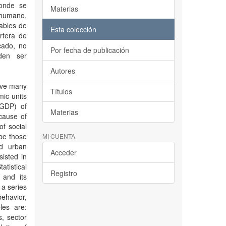
donde se
Materias
 humano,
ables de
Esta colección
rtera de
cado, no
Por fecha de publicación
eden ser
Autores
ive many
Títulos
ic units
(GDP) of
Materias
ecause of
of social
ibe those
MI CUENTA
nd urban
Acceder
sisted in
atistical
Registro
 and its
a series
behavior,
les are:
, sector