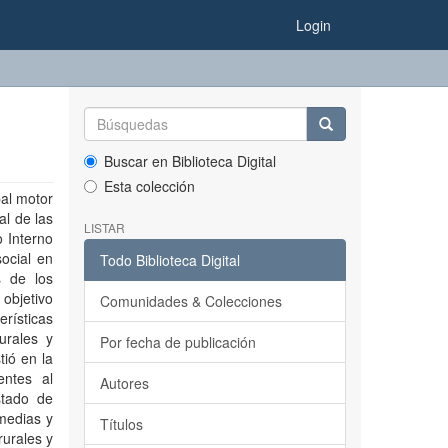
Login
Buscar en Biblioteca Digital
Esta colección
al motor
l de las
LISTAR
 Interno
ocial en
Todo Biblioteca Digital
s de los
 objetivo
Comunidades & Colecciones
rísticas
urales y
Por fecha de publicación
tió en la
entes al
Autores
stado de
medias y
Títulos
rurales y