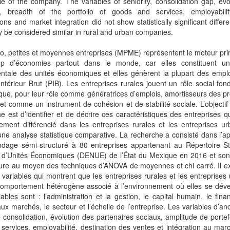
e of the company. The variables of seniority, consolidation gap, evo
s, breadth of the portfolio of goods and services, employabilit
ions and market integration did not show statistically significant differ
 be considered similar in rural and urban companies.
o, petites et moyennes entreprises (MPME) représentent le moteur pri
p d’économies partout dans le monde, car elles constituent un
ntale des unités économiques et elles génèrent la plupart des emplo
Intérieur Brut (PIB). Les entreprises rurales jouent un rôle social fo
ue, pour leur rôle comme génératrices d’emplois, amortisseurs des p
et comme un instrument de cohésion et de stabilité sociale. L’objectif
e est d’identifier et de décrire ces caractéristiques des entreprises q
ment différencié dans les entreprises rurales et les entreprises ur
une analyse statistique comparative. La recherche a consisté dans l’ap
ndage sémi-structuré à 80 entreprises appartenant au Répertoire Sta
l d’Unités Économiques (DENUE) de l’État du Mexique en 2016 et son
ure au moyen des techniques d’ANOVA de moyennes et chi carré. Il ex
 variables qui montrent que les entreprises rurales et les entreprises
comportement hétérogène associé à l’environnement où elles se déve
ables sont : l’administration et la gestion, le capital humain, le fin
aux marchés, le secteur et l’échelle de l’entreprise. Les variables d’an
 consolidation, évolution des partenaires sociaux, amplitude de portef
 services, employabilité, destination des ventes et intégration au mar