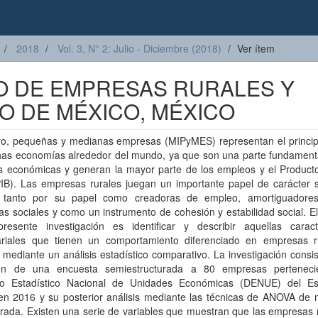
2018
Vol. 3, N° 2: Julio - Diciembre (2018)
Ver ítem
O DE EMPRESAS RURALES Y
O DE MÉXICO, MÉXICO
ro, pequeñas y medianas empresas (MIPyMES) representan el princip
as economías alrededor del mundo, ya que son una parte fundamenta
s económicas y generan la mayor parte de los empleos y el Producto
PIB). Las empresas rurales juegan un importante papel de carácter s
 tanto por su papel como creadoras de empleo, amortiguadore
s sociales y como un instrumento de cohesión y estabilidad social. El
resente investigación es identificar y describir aquellas caracte
riales que tienen un comportamiento diferenciado en empresas r
mediante un análisis estadístico comparativo. La investigación consis
ión de una encuesta semiestructurada a 80 empresas perteneci
rio Estadístico Nacional de Unidades Económicas (DENUE) del E
en 2016 y su posterior análisis mediante las técnicas de ANOVA de 
rada. Existen una serie de variables que muestran que las empresas 