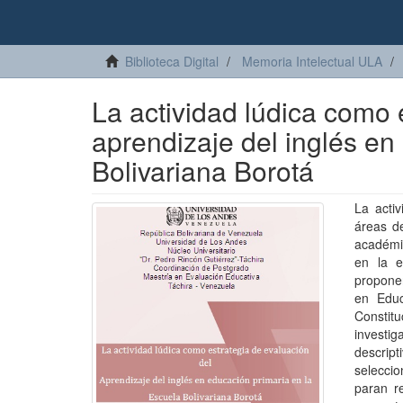
Biblioteca Digital
Memoria Intelectual ULA
La actividad lúdica como 
aprendizaje del inglés en
Bolivariana Borotá
La acti
áreas de
académic
en la e
proponer
en Educ
Constitu
investi
descript
selecci
paran r