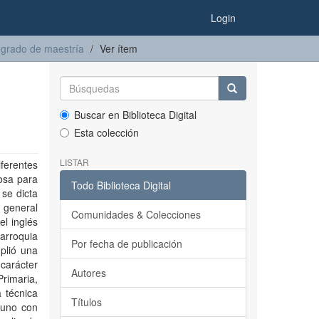
Login
 grado de maestría
Ver ítem
Buscar en Biblioteca Digital
Esta colección
LISTAR
ferentes
iosa para
Todo Biblioteca Digital
 se dicta
 general
Comunidades & Colecciones
el inglés
arroquia
Por fecha de publicación
plió una
carácter
Autores
Primaria,
 técnica
Títulos
 uno con