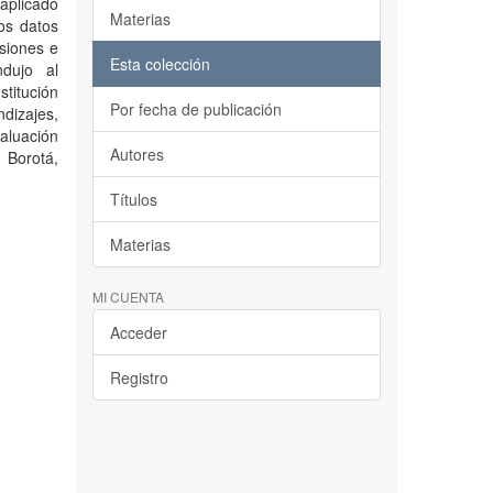
aplicado
Materias
Los datos
siones e
Esta colección
ndujo al
stitución
Por fecha de publicación
ndizajes,
valuación
Autores
 Borotá,
Títulos
Materias
MI CUENTA
Acceder
Registro