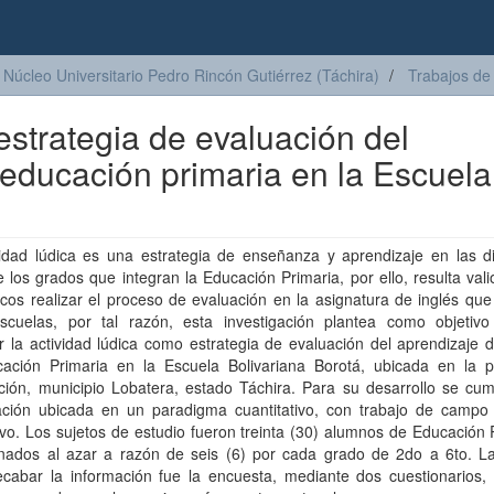
Núcleo Universitario Pedro Rincón Gutiérrez (Táchira)
Trabajos de
estrategia de evaluación del
 educación primaria en la Escuela
vidad lúdica es una estrategia de enseñanza y aprendizaje en las di
 los grados que integran la Educación Primaria, por ello, resulta val
os realizar el proceso de evaluación en la asignatura de inglés que
scuelas, por tal razón, esta investigación plantea como objetivo
 la actividad lúdica como estrategia de evaluación del aprendizaje d
ación Primaria en la Escuela Bolivariana Borotá, ubicada en la p
ción, municipio Lobatera, estado Táchira. Para su desarrollo se cum
gación ubicada en un paradigma cuantitativo, con trabajo de campo 
ivo. Los sujetos de estudio fueron treinta (30) alumnos de Educación 
onados al azar a razón de seis (6) por cada grado de 2do a 6to. La
ecabar la información fue la encuesta, mediante dos cuestionarios,