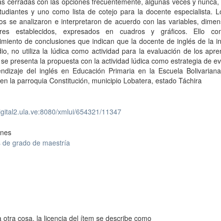
s cerradas con las opciones frecuentemente, algunas veces y nunca, 
tudiantes y uno como lista de cotejo para la docente especialista. 
s se analizaron e interpretaron de acuerdo con las variables, dimen
ores establecidos, expresados en cuadros y gráficos. Ello co
imiento de conclusiones que indican que la docente de inglés de la in
io, no utiliza la lúdica como actividad para la evaluación de los apre
, se presenta la propuesta con la actividad lúdica como estrategia de e
endizaje del inglés en Educación Primaria en la Escuela Bolivariana
en la parroquia Constitución, municipio Lobatera, estado Táchira
digital2.ula.ve:8080/xmlui/654321/11347
ones
s de grado de maestría
 otra cosa, la licencia del ítem se describe como