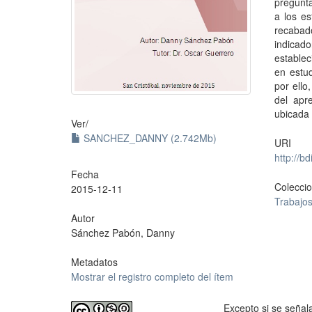
pregunta
a los es
recabado
indicad
establec
en estud
por ello
del apr
ubicada 
Ver/
SANCHEZ_DANNY (2.742Mb)
URI
http://b
Fecha
Colecci
2015-12-11
Trabajo
Autor
Sánchez Pabón, Danny
Metadatos
Mostrar el registro completo del ítem
Excepto si se señala