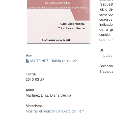
respues
juicio d
cuyo coe
cuadros
indicad
de la g
concluir
que nunc
URI
http://b
Ver/
MARTINEZ_DIANA (5.126Mb)
Colecci
Trabajo
Fecha
2015-03-27
Autor
Martínez Díaz, Diana Cecilia
Metadatos
Mostrar el registro completo del ítem