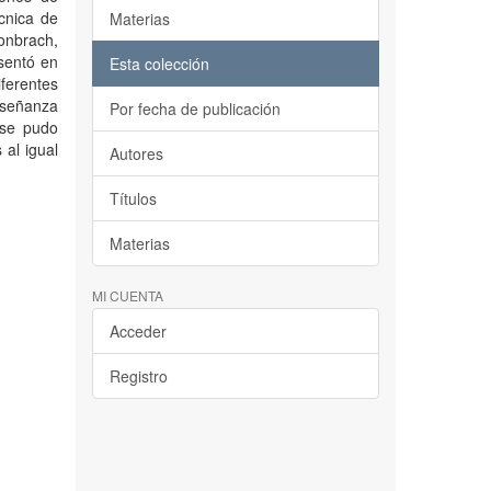
cnica de
Materias
Conbrach,
esentó en
Esta colección
ferentes
nseñanza
Por fecha de publicación
 se pudo
 al igual
Autores
Títulos
Materias
MI CUENTA
Acceder
Registro