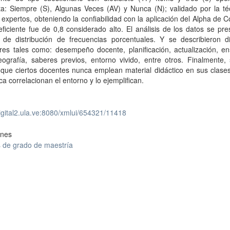
ta: Siempre (S), Algunas Veces (AV) y Nunca (N); validado por la té
e expertos, obteniendo la confiabilidad con la aplicación del Alpha de 
ficiente fue de 0,8 considerado alto. El análisis de los datos se pr
 de distribución de frecuencias porcentuales. Y se describieron di
ores tales como: desempeño docente, planificación, actualización, e
eografía, saberes previos, entorno vivido, entre otros. Finalmente,
 que ciertos docentes nunca emplean material didáctico en sus clases
a correlacionan el entorno y lo ejemplifican.
digital2.ula.ve:8080/xmlui/654321/11418
ones
s de grado de maestría