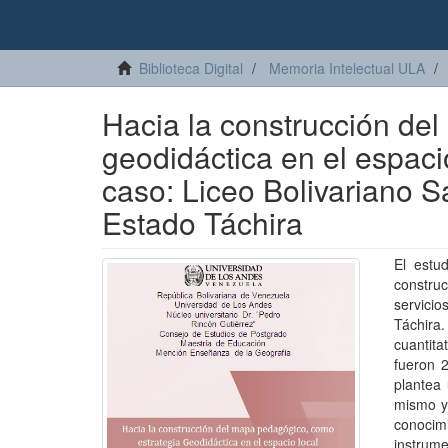
Biblioteca Digital
Memoria Intelectual ULA
Hacia la construcción de
geodidáctica en el espaci
caso: Liceo Bolivariano S
Estado Táchira
El estu
construc
servicio
Táchira
cuantita
fueron 2
plantea 
mismo y 
conocim
instrum