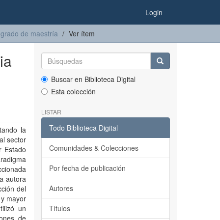
Login
 grado de maestría
Ver ítem
ia
Buscar en Biblioteca Digital
Esta colección
LISTAR
Todo Biblioteca Digital
tando la
al sector
Comunidades & Colecciones
ar Estado
aradigma
Por fecha de publicación
eccionada
la autora
Autores
cción del
r y mayor
ilizó un
Títulos
iones de