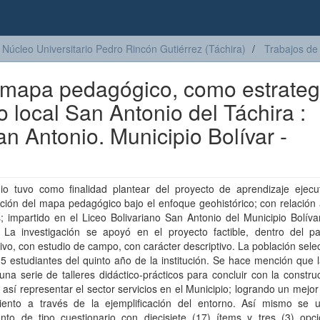
Núcleo Universitario Pedro Rincón Gutiérrez (Táchira)
Trabajos de
l mapa pedagógico, como estrateg
o local San Antonio del Táchira :
an Antonio. Municipio Bolívar -
dio tuvo como finalidad plantear del proyecto de aprendizaje ejecu
ción del mapa pedagógico bajo el enfoque geohistórico; con relación 
s; impartido en el Liceo Bolivariano San Antonio del Municipio Bolív
. La investigación se apoyó en el proyecto factible, dentro del p
tivo, con estudio de campo, con carácter descriptivo. La población sel
5 estudiantes del quinto año de la institución. Se hace mención que 
una serie de talleres didáctico-prácticos para concluir con la constru
así representar el sector servicios en el Municipio; logrando un mejo
iento a través de la ejemplificación del entorno. Así mismo se ut
ento de tipo cuestionario con diecisiete (17) ítems y tres (3) opc