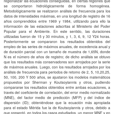
regionalizar las ecuaciones conseguidas, en ciertas regiones que
se comportaron hidrológicamente de forma homogénea.
Metodológicamente se realizaron análisis de frecuencia para los
datos de intensidades máximas, en una longitud de registro de 16
años comprendidos entre 1969 y 1984, utilizando para ello la
información de las estaciones adscritas al Ministerio del Poder
Popular para el Ambiente. En este sentido, las duraciones
utilizadas fueron de 15 y 30 minutos, y 1, 3, 6, 9, 12 Y24 horas.
Posteriormente se compararon los resultados obtenidos del
empleo de las series de máximos anuales, de excedencia anual y
de duración parcial con un tamaño de muestra de 1,65N, donde
N es el número de años de registro; de dicho análisis se obtuvo
que los resultados más conservadores son arrojados por la serie
de máximos anuales. Luego, con los resultados arrojados por los
análisis de frecuencia para periodos de retomo de 2, 5, 10,20,25,
50, 100, 200 Y 500 años, se ajustaron los modelos matemáticos
propuestos por Sherman y Koutsoyiannis y otros, pudiendo
compararse los resultados obtenidos entre ambas ecuaciones, a
través del coeficiente de correlación, del error medio normalizado
(MNE), del factor medio de predicción (MFP) y del índice de
dispersión (ID); obteniéndose que la ecuación más apropiada
para el estado Mérida fue la de Koutsoyiannis y otros, debido a
que presentó, en todos los casos estudiados, un menor MNE y en