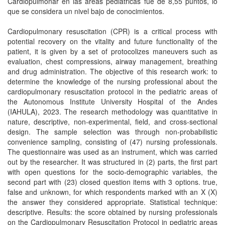
Cardiopulmonar en las áreas pediátricas fue de 8,55 puntos, lo
que se considera un nivel bajo de conocimientos.
Cardiopulmonary resuscitation (CPR) is a critical process with
potential recovery on the vitality and future functionality of the
patient, it is given by a set of protocolizes maneuvers such as
evaluation, chest compressions, airway management, breathing
and drug administration. The objective of this research work: to
determine the knowledge of the nursing professional about the
cardiopulmonary resuscitation protocol in the pediatric areas of
the Autonomous Institute University Hospital of the Andes
(IAHULA), 2023. The research methodology was quantitative in
nature, descriptive, non-experimental, field, and cross-sectional
design. The sample selection was through non-probabilistic
convenience sampling, consisting of (47) nursing professionals.
The questionnaire was used as an instrument, which was carried
out by the researcher. It was structured in (2) parts, the first part
with open questions for the socio-demographic variables, the
second part with (23) closed question items with 3 options. true,
false and unknown, for which respondents marked with an X (X)
the answer they considered appropriate. Statistical technique:
descriptive. Results: the score obtained by nursing professionals
on the Cardiopulmonary Resuscitation Protocol in pediatric areas