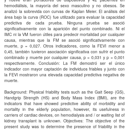
hemodiálisis, la mayoría del sexo masculino y no obesos. Se
analizó la sobrevida con curvas de Kaplan Meier. El análisis del
área bajo la curva (ROC) fue utilizado para evaluar la capacidad
predictiva de cada prueba. Ninguna prueba se asoció
significativamente con la aparición del punto combinado. Ni el
IMC ni la VM fueron útiles para predecir mortalidad por cualquier
causa, mientras que la FM se asoció significativamente con
muerte, p = 0,027. Otros indicadores, como la FEVI menor a
0,45, también tuvieron asociación significativa con sufrir el punto
combinado y muerte por cualquier causa, p = 0,031 y p = 0,001
respectivamente. Conclusión: La FM demostró ser el único
indicador con mayor captación de individuos friables y junto con
la FEVI mostraron una elevada capacidad predictiva negativa de
muerte.
Background: Physical friability tests such as the Gait Seep (GS),
Handgrip Strength (HS) and Body Mass Index (BMI), are the
indicators that have showed predictive ability of morbidity and
mortality in the elderly population, however, its usefulness in
carriers of cardiac devices, on hemodialysis and / or waiting list of
kidney transplant is unknown. Objectives: The objective of the
present study was to determine the presence of friability in the