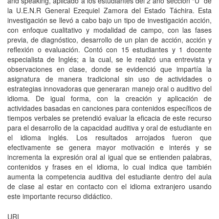
and speaking, aplicado a los estudiantes del 2 año sección “U” de
la U.E.N.R General Ezequiel Zamora del Estado Táchira. Esta
investigación se llevó a cabo bajo un tipo de investigación acción,
con enfoque cualitativo y modalidad de campo, con las fases
previa, de diagnóstico, desarrollo de un plan de acción, acción y
reflexión o evaluación. Contó con 15 estudiantes y 1 docente
especialista de Inglés; a la cual, se le realizó una entrevista y
observaciones en clase, donde se evidenció que impartía la
asignatura de manera tradicional sin uso de actividades o
estrategias innovadoras que generaran manejo oral o auditivo del
idioma. De igual forma, con la creación y aplicación de
actividades basadas en canciones para contenidos específicos de
tiempos verbales se pretendió evaluar la eficacia de este recurso
para el desarrollo de la capacidad auditiva y oral de estudiante en
el idioma inglés. Los resultados arrojados fueron que
efectivamente se genera mayor motivación e interés y se
incrementa la expresión oral al igual que se entienden palabras,
contenidos y frases en el idioma, lo cual indica que también
aumenta la competencia auditiva del estudiante dentro del aula
de clase al estar en contacto con el idioma extranjero usando
este importante recurso didáctico.
URI