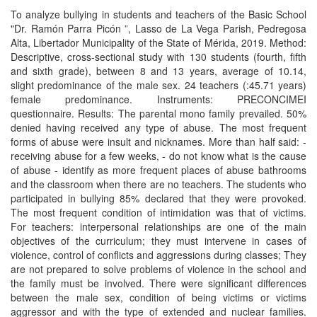
To analyze bullying in students and teachers of the Basic School
"Dr. Ramón Parra Picón ”, Lasso de La Vega Parish, Pedregosa
Alta, Libertador Municipality of the State of Mérida, 2019. Method:
Descriptive, cross-sectional study with 130 students (fourth, fifth
and sixth grade), between 8 and 13 years, average of 10.14,
slight predominance of the male sex. 24 teachers (:45.71 years)
female predominance. Instruments: PRECONCIMEI
questionnaire. Results: The parental mono family prevailed. 50%
denied having received any type of abuse. The most frequent
forms of abuse were insult and nicknames. More than half said: -
receiving abuse for a few weeks, - do not know what is the cause
of abuse - identify as more frequent places of abuse bathrooms
and the classroom when there are no teachers. The students who
participated in bullying 85% declared that they were provoked.
The most frequent condition of intimidation was that of victims.
For teachers: interpersonal relationships are one of the main
objectives of the curriculum; they must intervene in cases of
violence, control of conflicts and aggressions during classes; They
are not prepared to solve problems of violence in the school and
the family must be involved. There were significant differences
between the male sex, condition of being victims or victims
aggressor and with the type of extended and nuclear families.