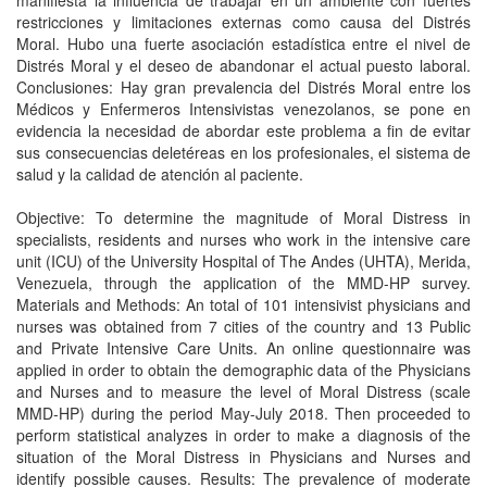
manifiesta la influencia de trabajar en un ambiente con fuertes
restricciones y limitaciones externas como causa del Distrés
Moral. Hubo una fuerte asociación estadística entre el nivel de
Distrés Moral y el deseo de abandonar el actual puesto laboral.
Conclusiones: Hay gran prevalencia del Distrés Moral entre los
Médicos y Enfermeros Intensivistas venezolanos, se pone en
evidencia la necesidad de abordar este problema a fin de evitar
sus consecuencias deletéreas en los profesionales, el sistema de
salud y la calidad de atención al paciente.
Objective: To determine the magnitude of Moral Distress in
specialists, residents and nurses who work in the intensive care
unit (ICU) of the University Hospital of The Andes (UHTA), Merida,
Venezuela, through the application of the MMD-HP survey.
Materials and Methods: An total of 101 intensivist physicians and
nurses was obtained from 7 cities of the country and 13 Public
and Private Intensive Care Units. An online questionnaire was
applied in order to obtain the demographic data of the Physicians
and Nurses and to measure the level of Moral Distress (scale
MMD-HP) during the period May-July 2018. Then proceeded to
perform statistical analyzes in order to make a diagnosis of the
situation of the Moral Distress in Physicians and Nurses and
identify possible causes. Results: The prevalence of moderate