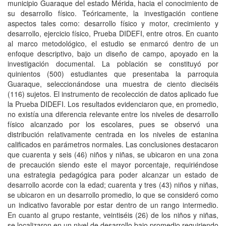
municipio Guaraque del estado Mérida, hacia el conocimiento de
su desarrollo físico. Teóricamente, la investigación contiene
aspectos tales como: desarrollo físico y motor, crecimiento y
desarrollo, ejercicio físico, Prueba DIDEFI, entre otros. En cuanto
al marco metodológico, el estudio se enmarcó dentro de un
enfoque descriptivo, bajo un diseño de campo, apoyado en la
investigación documental. La población se constituyó por
quinientos (500) estudiantes que presentaba la parroquia
Guaraque, seleccionándose una muestra de ciento dieciséis
(116) sujetos. El instrumento de recolección de datos aplicado fue
la Prueba DIDEFI. Los resultados evidenciaron que, en promedio,
no existía una diferencia relevante entre los niveles de desarrollo
físico alcanzado por los escolares, pues se observó una
distribución relativamente centrada en los niveles de estanina
calificados en parámetros normales. Las conclusiones destacaron
que cuarenta y seis (46) niños y niñas, se ubicaron en una zona
de precaución siendo este el mayor porcentaje, requiriéndose
una estrategia pedagógica para poder alcanzar un estado de
desarrollo acorde con la edad; cuarenta y tres (43) niños y niñas,
se ubicaron en un desarrollo promedio, lo que se consideró como
un indicativo favorable por estar dentro de un rango intermedio.
En cuanto al grupo restante, veintiséis (26) de los niños y niñas,
se localizaron en un nivel de desarrollo bajo promedio requiriendo