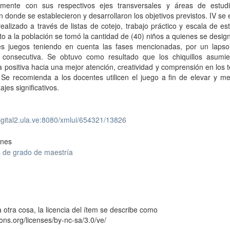
amente con sus respectivos ejes transversales y áreas de estudio
n donde se establecieron y desarrollaron los objetivos previstos. IV se 
realizado a través de listas de cotejo, trabajo práctico y escala de es
o a la población se tomó la cantidad de (40) niños a quienes se desig
tes juegos teniendo en cuenta las fases mencionadas, por un laps
consecutiva. Se obtuvo como resultado que los chiquillos asumi
 positiva hacia una mejor atención, creatividad y comprensión en los
 Se recomienda a los docentes utilicen el juego a fin de elevar y me
ajes significativos.
digital2.ula.ve:8080/xmlui/654321/13826
ones
s de grado de maestría
 otra cosa, la licencia del ítem se describe como
ons.org/licenses/by-nc-sa/3.0/ve/