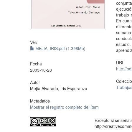
conjunt
ejecució
trabajo 
En cuant
diferen
semana 
conducta
Ver/
estudio.
MEJIA_IRIS.pdf (1.398Mb)
aprendiz
URI
Fecha
http://b
2003-10-28
Colecci
Autor
Trabajo
Mejía Alvarado, Iris Esperanza
Metadatos
Mostrar el registro completo del ítem
Excepto si se señala
http://creativecomm