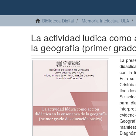
Biblioteca Digital
Memoria Intelectual ULA
La actividad ludica como 
la geografía (primer grad
La prese
didácti
con la f
Esta se 
Cristób
tipo des
Se selec
para dia
interpre
evidenc
Geograf
manifest
Diagnóst