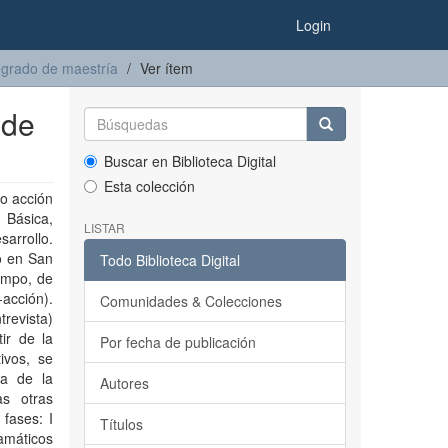
Login
 grado de maestría
Ver ítem
 de
Buscar en Biblioteca Digital
Esta colección
mo acción
 Básica,
LISTAR
sarrollo.
o en San
Todo Biblioteca Digital
ampo, de
-acción).
Comunidades & Colecciones
trevista)
ir de la
Por fecha de publicación
ivos, se
za de la
Autores
as otras
fases: I
Títulos
ramáticos