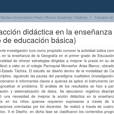
Núcleo Universitario Pedro Rincón Gutiérrez (Táchira)
Trabajos de
acción didáctica en la enseñanza
o de educación básica)
nte investigación tuvo como propósito conocer la actividad lúdica co
ca en la enseñanza de la Geografía en el primer grado de Educación
inalidad de ofrecer estrategias dirigidas a mejorar la praxis en su de
llevó a cabo en el colegio Parroquial Monseñor Arias Blanco, ubicad
al-Estado Táchira. El estudio se diseñó dentro de la modalidad de C
criptivo, siguiendo las pautas del paradigma cualitativo (investigación
cionaron 6 informantes claves a quienes se aplicó el instrumento (en
gnosticar el problema. El análisis de los resultados se hizo a part
tación y sistematización de datos. Se ejecutaron registros descript
ió una necesidad de mejorar la acción didáctica en la enseñan
ía en los niños quienes requieren expresarse a través de l
aciones orientadas por los docentes. Se realizó a través de cuatro 
ico. II el Diseño; en dicha fase se clasificaron los contenidos prog