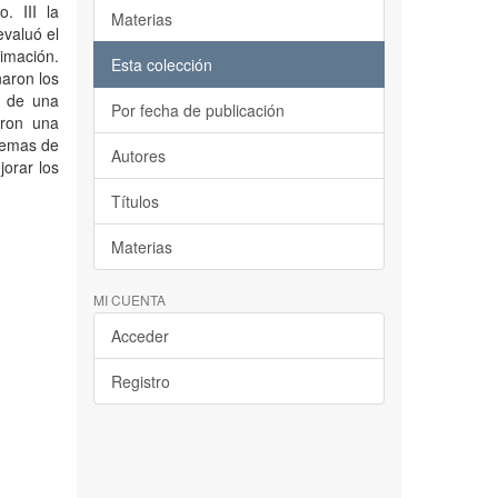
. III la
Materias
evaluó el
timación.
Esta colección
naron los
o de una
Por fecha de publicación
eron una
 temas de
Autores
jorar los
Títulos
Materias
MI CUENTA
Acceder
Registro