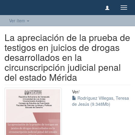
Camb
naveg
Ver ítem
La apreciación de la prueba de
testigos en juicios de drogas
desarrollados en la
circunscripción judicial penal
del estado Mérida
Ver/
Rodríguez Villegas, Teresa
de Jesús (9.348Mb)