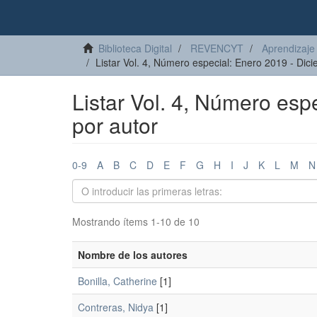
Biblioteca Digital
REVENCYT
Aprendizaje 
Listar Vol. 4, Número especial: Enero 2019 - Dic
Listar Vol. 4, Número esp
por autor
0-9
A
B
C
D
E
F
G
H
I
J
K
L
M
N
Mostrando ítems 1-10 de 10
Nombre de los autores
Bonilla, Catherine
[1]
Contreras, Nidya
[1]