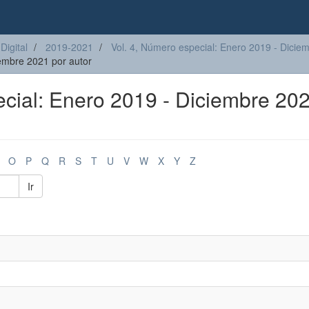
Digital
2019-2021
Vol. 4, Número especial: Enero 2019 - Dicie
iembre 2021 por autor
ecial: Enero 2019 - Diciembre 20
O
P
Q
R
S
T
U
V
W
X
Y
Z
Ir