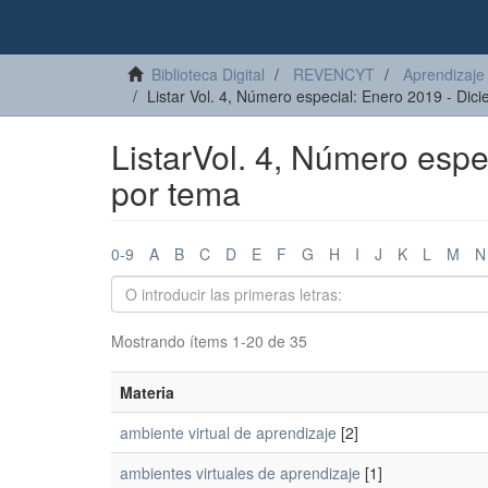
Biblioteca Digital
REVENCYT
Aprendizaje 
Listar Vol. 4, Número especial: Enero 2019 - Di
ListarVol. 4, Número esp
por tema
0-9
A
B
C
D
E
F
G
H
I
J
K
L
M
N
Mostrando ítems 1-20 de 35
Materia
ambiente virtual de aprendizaje
[2]
ambientes virtuales de aprendizaje
[1]