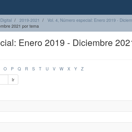
Digital
2019-2021
Vol. 4, Número especial: Enero 2019 - Dicie
ciembre 2021 por tema
ecial: Enero 2019 - Diciembre 202
O
P
Q
R
S
T
U
V
W
X
Y
Z
Ir