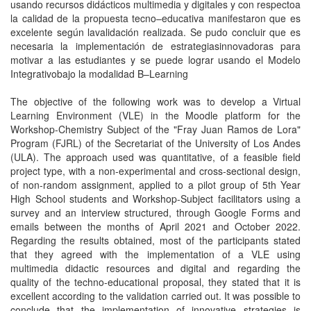
usando recursos didácticos multimedia y digitales y con respectoa
la calidad de la propuesta tecno–educativa manifestaron que es
excelente según lavalidación realizada. Se pudo concluir que es
necesaria la implementación de estrategiasinnovadoras para
motivar a las estudiantes y se puede lograr usando el Modelo
Integrativobajo la modalidad B–Learning
The objective of the following work was to develop a Virtual
Learning Environment (VLE) in the Moodle platform for the
Workshop-Chemistry Subject of the "Fray Juan Ramos de Lora"
Program (FJRL) of the Secretariat of the University of Los Andes
(ULA). The approach used was quantitative, of a feasible field
project type, with a non-experimental and cross-sectional design,
of non-random assignment, applied to a pilot group of 5th Year
High School students and Workshop-Subject facilitators using a
survey and an interview structured, through Google Forms and
emails between the months of April 2021 and October 2022.
Regarding the results obtained, most of the participants stated
that they agreed with the implementation of a VLE using
multimedia didactic resources and digital and regarding the
quality of the techno-educational proposal, they stated that it is
excellent according to the validation carried out. It was possible to
conclude that the implementation of innovative strategies is