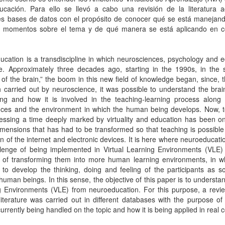
ucación. Para ello se llevó a cabo una revisión de la literatura a
tes bases de datos con el propósito de conocer qué se está manejand
s momentos sobre el tema y de qué manera se está aplicando en c
cation is a transdiscipline in which neurosciences, psychology and 
e. Approximately three decades ago, starting in the 1990s, in the s
of the brain,” the boom in this new field of knowledge began, since, 
 carried out by neuroscience, it was possible to understand the brai
ning and how it is involved in the teaching-learning process along 
nces and the environment in which the human being develops. Now, 
essing a time deeply marked by virtuality and education has been on
imensions that has had to be transformed so that teaching is possible
n of the internet and electronic devices. It is here where neuroeducat
llenge of being implemented in Virtual Learning Environments (VLE) 
 of transforming them into more human learning environments, in whi
 to develop the thinking, doing and feeling of the participants as s
 human beings. In this sense, the objective of this paper is to understan
g Environments (VLE) from neuroeducation. For this purpose, a revie
literature was carried out in different databases with the purpose o
currently being handled on the topic and how it is being applied in real 