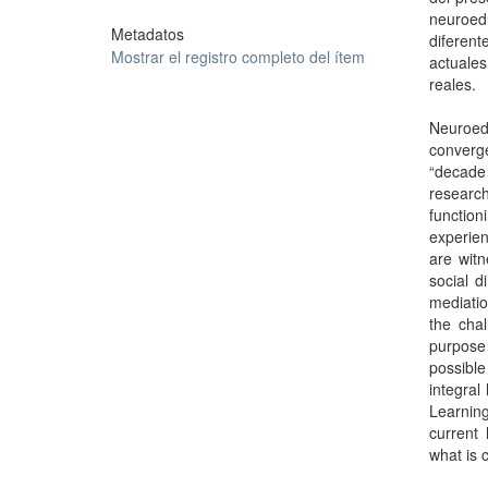
neuroed
Metadatos
diferen
Mostrar el registro completo del ítem
actuale
reales.
Neuroedu
converg
“decade 
research
functio
experie
are witn
social d
mediatio
the cha
purpose
possible
integral
Learnin
current 
what is 