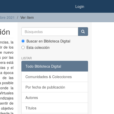
Login
mbre 2021
Ver ítem
ión
Buscar en Biblioteca Digital
cias, la
r de los
Esta colección
te nuevo
s por las
LISTAR
era está
Todo Biblioteca Digital
ias y el
na época
Comunidades & Colecciones
a de las
 posible
Por fecha de publicación
donde la
irtuales
Autores
endizajes
sentir de
Títulos
 objetivo
 desde la