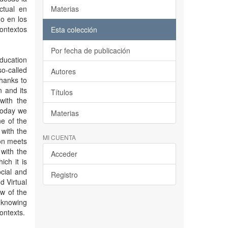
ctual en
Materias
o en los
ontextos
Esta colección
Por fecha de publicación
education
o-called
Autores
thanks to
n and its
Títulos
with the
today we
Materias
e of the
 with the
MI CUENTA
ion meets
with the
Acceder
ch it is
ocial and
Registro
d Virtual
w of the
f knowing
contexts.