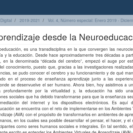
Digital
2019-2021
Vol. 4, Número especial: Enero 2019 - Dicie
prendizaje desde la Neuroeducac
educación, es una transdisciplina en la que convergen las neurocien
gía y la educación. Desde hace aproximadamente tres décadas a parti
, en la denominada “década del cerebro”, empezó el auge por es
l conocimiento, puesto que, gracias a las investigaciones realizada
encias, se pudo conocer el cerebro y su funcionamiento y de qué man
rado en el proceso de enseñanza aprendizaje junto a las experienc
onde se desenvuelve el ser humano. Ahora bien, hoy asistimos a u
 profundamente por la virtualidad y, la educación ha sido un
ones sociales que ha debido transformarse para que la enseñanza sea
mediación del internet y los dispositivos electrónicos. Es aquí 
cación se encuentra con el reto de implementarse en los Ambientes V
dizaje (AVA) con el propósito de transformarlos en ambientes de apr
nos, en los cuales sea posible desarrollar el pensar, el hacer, y el 
icipantes como seres humanos sociales e integrales. En tal sentido, el
ente escrito es entender los Ambientes Virtuales de Aprendizaje (AVA)