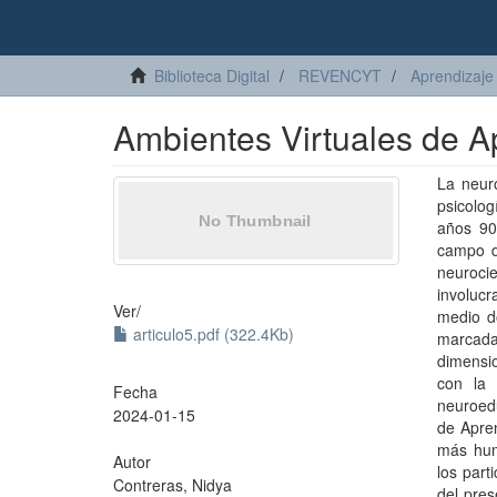
Biblioteca Digital
REVENCYT
Aprendizaje 
Ambientes Virtuales de A
La neuro
psicolo
años 90
campo de
neuroci
involuc
Ver/
medio d
articulo5.pdf (322.4Kb)
marcada
dimensi
con la 
Fecha
neuroedu
2024-01-15
de Apren
más huma
Autor
los part
Contreras, Nidya
del pres