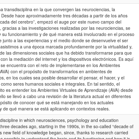
 transdisciplina en la que convergen las neurociencias, la
n. Desde hace aproximadamente tres décadas a partir de los años
cada del cerebro”, empezó el auge por este nuevo campo del
 gracias a las investigaciones realizadas por las neurociencias, se
y su funcionamiento y de qué manera está involucrado en el proceso
 junto a las experiencias y el medio donde se desenvuelve el ser
asistimos a una época marcada profundamente por la virtualidad y,
 de las dimensiones sociales que ha debido transformarse para que
on la mediación del internet y los dispositivos electrónicos. Es aquí
se encuentra con el reto de implementarse en los Ambientes
(AVA) con el propósito de transformarlos en ambientes de
 en los cuales sea posible desarrollar el pensar, el hacer, y el
s como seres humanos sociales e integrales. En tal sentido, el
rito es entender los Ambientes Virtuales de Aprendizaje (AVA) desde
lo se llevó a cabo una revisión de la literatura actual en diferentes
opósito de conocer qué se está manejando en los actuales
 de qué manera se está aplicando en contextos reales.
discipline in which neurosciences, psychology and education
hree decades ago, starting in the 1990s, in the so-called “decade of
is new field of knowledge began, since, thanks to research carried
s possible to understand the brain and its functioning and how it is