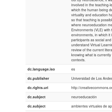
involved in the teaching-
which the human being de
virtuality and education 
so that teaching is possibl
where neuroeducation mee
Environments (VLE) with 
environments, in which it 
participants as social and
understand Virtual Learn
review of the current lite
knowing what is currently 
contexts.
dc.language.iso
es
dc.publisher
Universidad de Los Ande
dc.rights.uri
http://creativecommons.or
dc.subject
neuroeducación
dc.subject
ambientes virtuales de ap