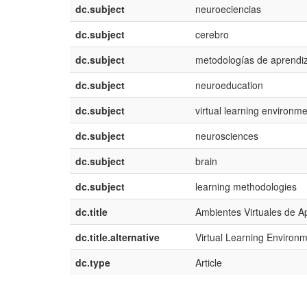
dc.subject
neuroeciencias
dc.subject
cerebro
dc.subject
metodologías de aprendi
dc.subject
neuroeducation
dc.subject
virtual learning environm
dc.subject
neurosciences
dc.subject
brain
dc.subject
learning methodologies
dc.title
Ambientes Virtuales de A
dc.title.alternative
Virtual Learning Environ
dc.type
Article