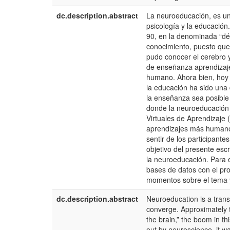
dc.description.abstract
La neuroeducación, es una
psicología y la educació
90, en la denominada “dé
conocimiento, puesto que,
pudo conocer el cerebro 
de enseñanza aprendizaje
humano. Ahora bien, hoy 
la educación ha sido una
la enseñanza sea posible c
donde la neuroeducación 
Virtuales de Aprendizaje 
aprendizajes más humanos,
sentir de los participante
objetivo del presente esc
la neuroeducación. Para el
bases de datos con el pr
momentos sobre el tema y
dc.description.abstract
Neuroeducation is a trans
converge. Approximately t
the brain,” the boom in th
out by neuroscience, it wa