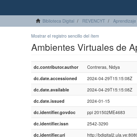
Biblioteca Digital
REVENCYT
Aprendizaje 
Mostrar el registro sencillo del ítem
Ambientes Virtuales de A
dc.contributor.author
Contreras, Nidya
dc.date.accessioned
2024-04-29T15:15:08Z
dc.date.available
2024-04-29T15:15:08Z
dc.date.issued
2024-01-15
dc.identifier.govdoc
ppi 201502ME4683
dc.identifier.issn
2542-3290
dc.identifier.uri
http://bdigital2.ula.ve:8