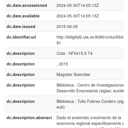
dc.date.accessioned
2024-05-30T14:05:13Z
dc.date.available
2024-05-30T14:05:13Z
dc.date.issued
2015-06-05
dc.identifier.uri
http://bdigital2.ula.ve:8080/xmlui/6543
81
dc.description
Cota : HF5415.5 T4
dc.description
, 2015
dc.description
Magíster Scientiae
dc.description
Biblioteca : Centro de Investigaciones 
Desarrollo Empresarial (siglas: eucide)
dc.description
Biblioteca : Tulio Febres Cordero (sigla
eub)
dc.description.abstract
Dado el sostenido crecimiento de la
economía regional específicamente del