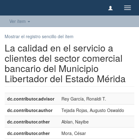
Camb
naveg
Ver ítem
Mostrar el registro sencillo del ítem
La calidad en el servicio a
clientes del sector comercial
bancario del Municipio
Libertador del Estado Mérida
dc.contributor.advisor
Rey García, Ronaldi T.
dc.contributor.author
Tejada Rojas, Augusto Oswaldo
dc.contributor.other
Ablan, Nayibe
dc.contributor.other
Mora, César