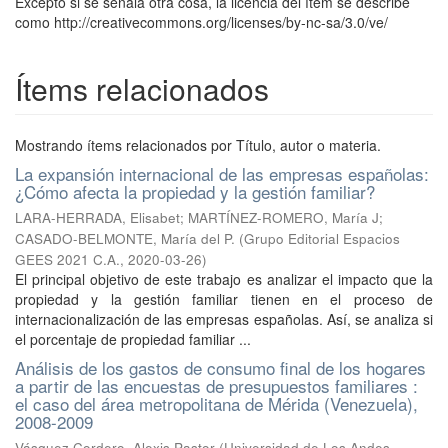
Excepto si se señala otra cosa, la licencia del ítem se describe
como http://creativecommons.org/licenses/by-nc-sa/3.0/ve/
Ítems relacionados
Mostrando ítems relacionados por Título, autor o materia.
La expansión internacional de las empresas españolas:
¿Cómo afecta la propiedad y la gestión familiar?
LARA-HERRADA, Elisabet
;
MARTÍNEZ-ROMERO, María J
;
CASADO-BELMONTE, María del P.
(
Grupo Editorial Espacios
GEES 2021 C.A.
,
2020-03-26
)
El principal objetivo de este trabajo es analizar el impacto que la
propiedad y la gestión familiar tienen en el proceso de
internacionalización de las empresas españolas. Así, se analiza si
el porcentaje de propiedad familiar ...
Análisis de los gastos de consumo final de los hogares
a partir de las encuestas de presupuestos familiares :
el caso del área metropolitana de Mérida (Venezuela),
2008-2009
Vásquez Cordero, Alexis Pastor
(
Universidad de Los Andes,