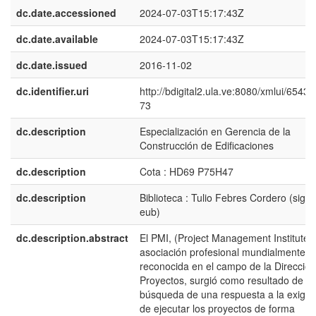
dc.date.accessioned
2024-07-03T15:17:43Z
dc.date.available
2024-07-03T15:17:43Z
dc.date.issued
2016-11-02
dc.identifier.uri
http://bdigital2.ula.ve:8080/xmlui/6543
73
dc.description
Especialización en Gerencia de la
Construcción de Edificaciones
dc.description
Cota : HD69 P75H47
dc.description
Biblioteca : Tulio Febres Cordero (sigla
eub)
dc.description.abstract
El PMI, (Project Management Institute)
asociación profesional mundialmente
reconocida en el campo de la Direcció
Proyectos, surgió como resultado de la
búsqueda de una respuesta a la exigen
de ejecutar los proyectos de forma