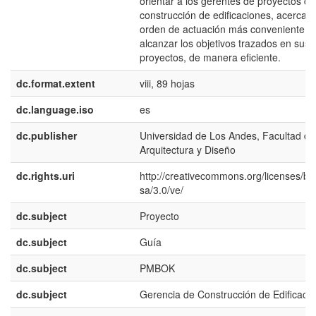
orientar a los gerentes de proyectos de
construcción de edificaciones, acerca d
orden de actuación más conveniente p
alcanzar los objetivos trazados en sus
proyectos, de manera eficiente.
dc.format.extent
viii, 89 hojas
dc.language.iso
es
dc.publisher
Universidad de Los Andes, Facultad de
Arquitectura y Diseño
dc.rights.uri
http://creativecommons.org/licenses/by
sa/3.0/ve/
dc.subject
Proyecto
dc.subject
Guía
dc.subject
PMBOK
dc.subject
Gerencia de Construcción de Edificaci