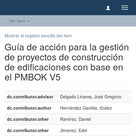
Camb
naveg
Ver ítem
Mostrar el registro sencillo del ítem
Guía de acción para la gestión
de proyectos de construcción
de edificaciones con base en
el PMBOK V5
dc.contributor.advisor
Delgado Linares, José Gregorio
dc.contributor.author
Hernández Gavidia, Itzalez
dc.contributor.other
Ramirez, Daniel
dc.contributor.other
Jimenez, Edel