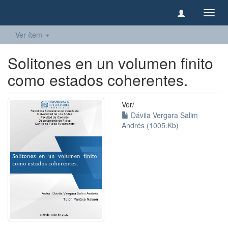
Camb
naveg
Ver ítem
Solitones en un volumen finito
como estados coherentes.
Ver/
Dávila Vergara Salim
Andrés (1005.Kb)