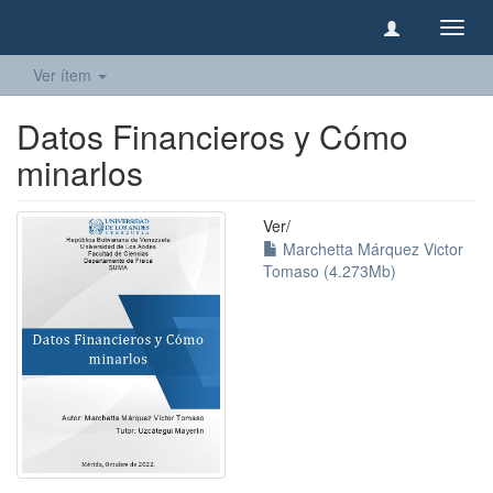
Camb
naveg
Ver ítem
Datos Financieros y Cómo
minarlos
Ver/
Marchetta Márquez Victor
Tomaso (4.273Mb)