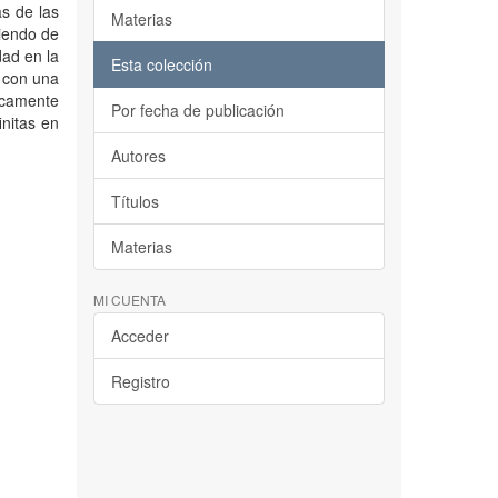
s de las
Materias
diendo de
dad en la
Esta colección
 con una
icamente
Por fecha de publicación
nitas en
Autores
Títulos
Materias
MI CUENTA
Acceder
Registro