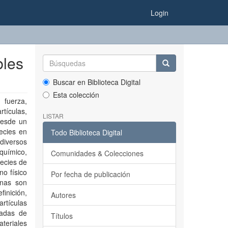
Login
bles
Buscar en Biblioteca Digital
Esta colección
 fuerza,
rtículas,
LISTAR
desde un
ecies en
Todo Biblioteca Digital
diversos
 químico,
Comunidades & Colecciones
pecies de
no físico
Por fecha de publicación
anas son
finición,
Autores
artículas
cadas de
Títulos
ateriales