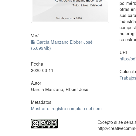
poliméri
otras en
sus cara
industr
composic
heterog
Ver/
su estr
García Manzano Eibber José
(5.099Mb)
URI
http://b
Fecha
2020-03-11
Colecci
Trabajos
Autor
García Manzano, Eibber José
Metadatos
Mostrar el registro completo del ítem
Excepto si se señala
http://creativecomm