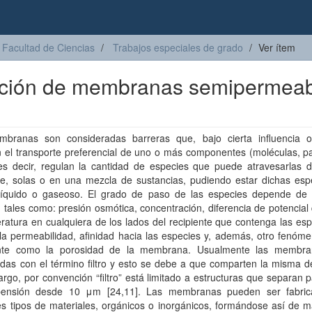
Facultad de Ciencias
Trabajos especiales de grado
Ver ítem
zación de membranas semipermea
branas son consideradas barreras que, bajo cierta influencia o
 el transporte preferencial de uno o más componentes (moléculas, pa
 es decir, regulan la cantidad de especies que puede atravesarlas 
nte, solas o en una mezcla de sustancias, pudiendo estar dichas esp
líquido o gaseoso. El grado de paso de las especies depende de 
, tales como: presión osmótica, concentración, diferencia de potencial
ratura en cualquiera de los lados del recipiente que contenga las es
 la permeabilidad, afinidad hacia las especies y, además, otro fenóme
nte como la porosidad de la membrana. Usualmente las membr
das con el término filtro y esto se debe a que comparten la misma de
rgo, por convención “filtro” está limitado a estructuras que separan p
ensión desde 10 μm [24,11]. Las membranas pueden ser fabri
es tipos de materiales, orgánicos o inorgánicos, formándose así de m