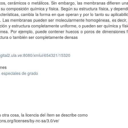
cos, cerámicos o metálicos. Sin embargo, las membranas difieren una
 su composición química y física. Según su estructura física, y depen
cterísticas, cambia la forma en que operan y por lo tanto su aplicabili
ia. Las membranas pueden ser molecularmente homogéneas, es decir,
ión y estructura completamente uniforme, o pueden ser química y fís
énea. Por ejemplo, puede contener huecos o poros de dimensiones fi
uctura o también ser completamente densas
digital2.ula.ve:8080/xmlui/654321/15320
ones
 especiales de grado
 otra cosa, la licencia del ítem se describe como
ons.org/licenses/by-nc-sa/3.0/ve/