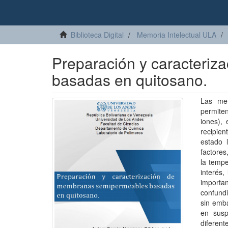
Biblioteca Digital
Memoria Intelectual ULA
Preparación y caracteri
basadas en quitosano.
Las mem
permiten
iones),
recipie
estado 
factores
la tempe
interés,
importa
confundi
sin emba
en susp
diferent