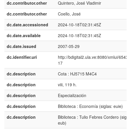
dc.contributor.other
Quintero, José Vladimir
dc.contributor.other
Coello, José
dc.date.accessioned
2024-10-18T02:31:45Z
dc.date.available
2024-10-18T02:31:45Z
dc.date.issued
2007-05-29
dc.identifier.uri
http://bdigital2.ula.ve:8080/xmlui/6543
17
dc.description
Cota : HJ5715 M4C4
dc.description
viii, 119 h.
dc.description
Especialización
dc.description
Biblioteca : Economía (siglas: euie)
dc.description
Biblioteca : Tulio Febres Cordero (sigla
eub)