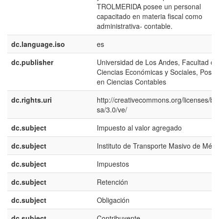
TROLMERIDA posee un personal
capacitado en materia fiscal como
administrativa- contable.
dc.language.iso
es
dc.publisher
Universidad de Los Andes, Facultad de
Ciencias Económicas y Sociales, Postg
en Ciencias Contables
dc.rights.uri
http://creativecommons.org/licenses/by
sa/3.0/ve/
dc.subject
Impuesto al valor agregado
dc.subject
Instituto de Transporte Masivo de Méri
dc.subject
Impuestos
dc.subject
Retención
dc.subject
Obligación
dc.subject
Contribuyente