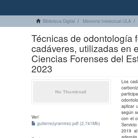
Biblioteca Digital
Memoria Intelectual ULA
Técnicas de odontología f
cadáveres, utilizadas en 
Ciencias Forenses del Es
2023
Los cad
carboniz
partici
odontol
aplicar 
según se
Ver/
con el o
gutierrezyramirez.pdf (2.741Mb)
Servici
2019 al
además,