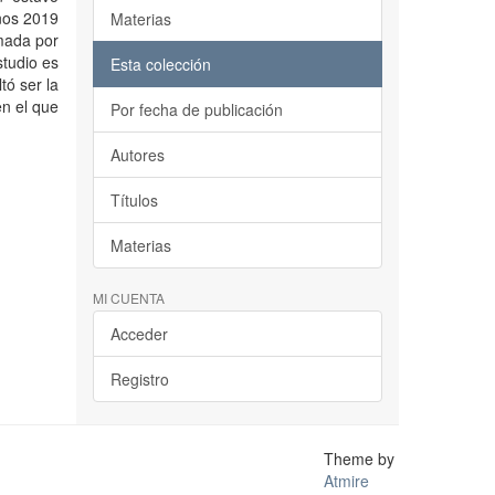
ños 2019
Materias
rmada por
tudio es
Esta colección
tó ser la
en el que
Por fecha de publicación
Autores
Títulos
Materias
MI CUENTA
Acceder
Registro
Theme by
Atmire