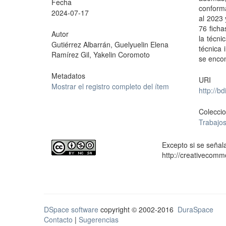
Fecha
conforma
2024-07-17
al 2023 
76 fich
Autor
la técni
Gutiérrez Albarrán, Guelyuelin Elena
técnica 
Ramírez Gil, Yakelin Coromoto
se enco
Metadatos
URI
Mostrar el registro completo del ítem
http://b
Colecci
Trabajos
Excepto si se señala
http://creativecomm
DSpace software
copyright © 2002-2016
DuraSpace
Contacto
|
Sugerencias