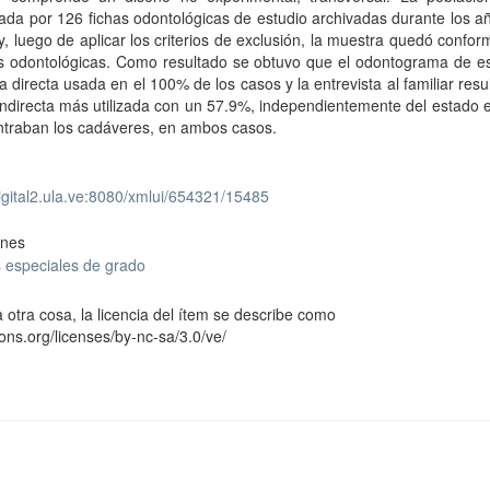
da por 126 fichas odontológicas de estudio archivadas durante los a
y, luego de aplicar los criterios de exclusión, la muestra quedó confo
as odontológicas. Como resultado se obtuvo que el odontograma de es
ca directa usada en el 100% de los casos y la entrevista al familiar resul
indirecta más utilizada con un 57.9%, independientemente del estado 
ntraban los cadáveres, en ambos casos.
digital2.ula.ve:8080/xmlui/654321/15485
ones
 especiales de grado
 otra cosa, la licencia del ítem se describe como
ons.org/licenses/by-nc-sa/3.0/ve/