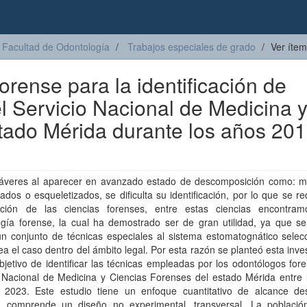
Facultad de Odontología
Trabajos especiales de grado
Ver ítem
orense para la identificación de
el Servicio Nacional de Medicina 
tado Mérida durante los años 201
áveres al aparecer en avanzado estado de descomposición como: mu
ados o esqueletizados, se dificulta su identificación, por lo que se re
pación de las ciencias forenses, entre estas ciencias encontra
ogía forense, la cual ha demostrado ser de gran utilidad, ya que s
un conjunto de técnicas especiales al sistema estomatognático selec
a el caso dentro del ámbito legal. Por esta razón se planteó esta inve
bjetivo de identificar las técnicas empleadas por los odontólogos for
o Nacional de Medicina y Ciencias Forenses del estado Mérida entre 
 2023. Este estudio tiene un enfoque cuantitativo de alcance desc
 comprende un diseño no experimental, transversal. La població