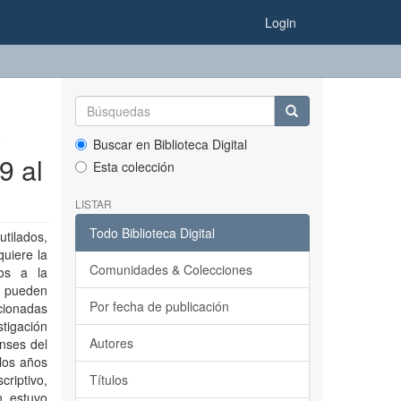
Login
y
Buscar en Biblioteca Digital
9 al
Esta colección
LISTAR
Todo Biblioteca Digital
tilados,
quiere la
Comunidades & Colecciones
mos a la
e pueden
Por fecha de publicación
cionadas
stigación
Autores
enses del
los años
riptivo,
Títulos
n estuvo